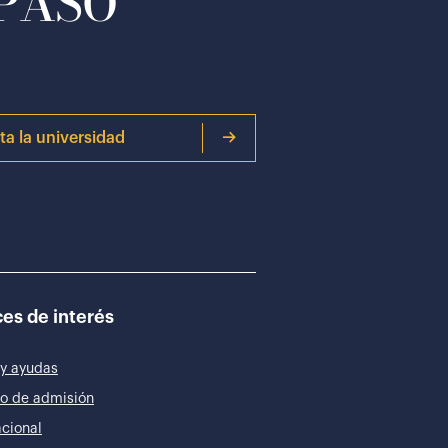
 PASO
ita la universidad
es de interés
y ayudas
o de admisión
acional