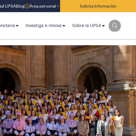
dad UPSA
Blog
Área personal
Solicita información
rsitaria
Investiga e innova
Sobre la UPSA