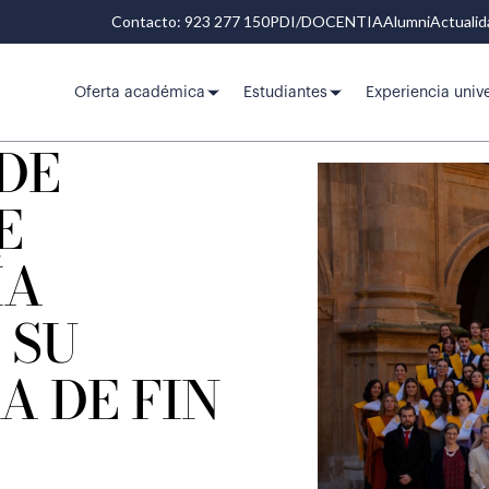
Contacto: 923 277 150
PDI/DOCENTIA
Alumni
Actuali
Oferta académica
Estudiantes
Experiencia unive
DE
E
ÍA
 SU
A DE FIN