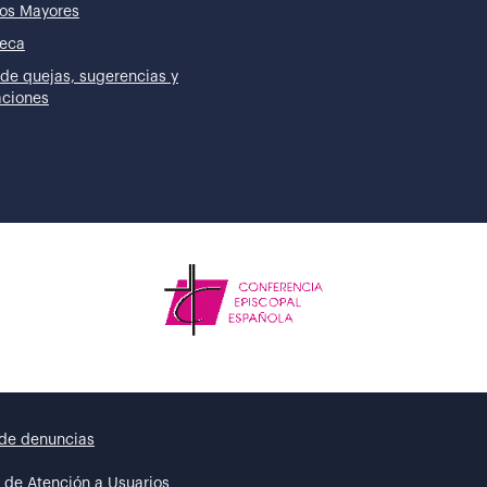
os Mayores
teca
de quejas, sugerencias y
taciones
de denuncias
 de Atención a Usuarios