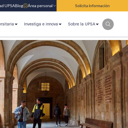
dad UPSA
Blog
Área personal
Solicita información
rsitaria
Investiga e innova
Sobre la UPSA