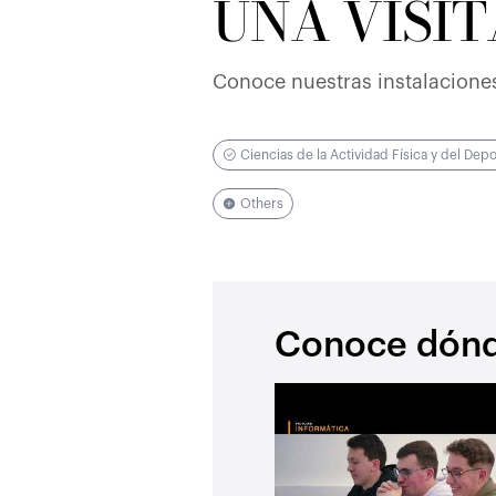
UNA VISIT
un edificio
histórico
situado en
Conoce nuestras instalacione
corazón de
ciudad
Ciencias de la Actividad Física y del Dep
Others
Conoce dónde