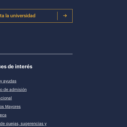
ita la universidad
es de interés
y ayudas
o de admisión
acional
os Mayores
teca
de quejas, sugerencias y