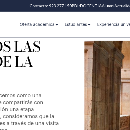
Contacto: 923 277 150
PDI/DOCENTIA
Alumni
Actuali
Oferta académica
Estudiantes
Experiencia unive
S LAS
DE LA
hacemos como una
e compartirás con
ión una etapa
o, consideramos que la
 a través de una visita