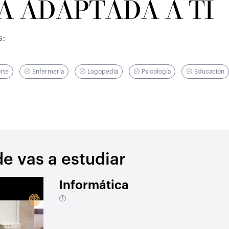
A ADAPTADA A TI
 el
s:
 la
orte
Enfermería
Logopedia
Psicología
Educación
 vas a estudiar
Informática