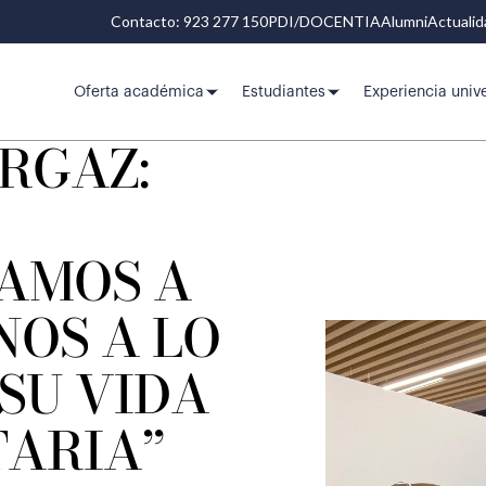
Contacto: 923 277 150
PDI/DOCENTIA
Alumni
Actuali
Oferta académica
Estudiantes
Experiencia unive
RGAZ:
AMOS A
NOS A LO
SU VIDA
TARIA”