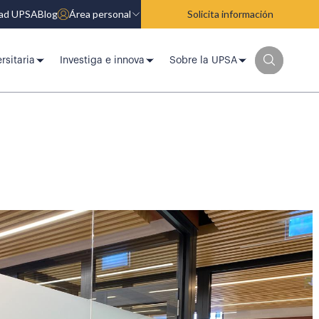
dad UPSA
Blog
Área personal
Solicita información
rsitaria
Investiga e innova
Sobre la UPSA