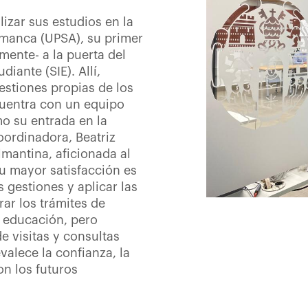
zar sus estudios en la
amanca (UPSA), su primer
lmente- a la puerta del
diante (SIE). Allí,
stiones propias de los
cuentra con un equipo
mo su entrada en la
oordinadora, Beatriz
lmantina, aficionada al
 su mayor satisfacción es
s gestiones y aplicar las
ar los trámites de
a educación, pero
e visitas y consultas
valece la confianza, la
on los futuros