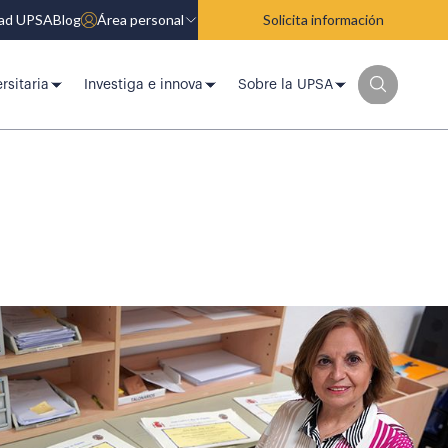
dad UPSA
Blog
Área personal
Solicita información
rsitaria
Investiga e innova
Sobre la UPSA