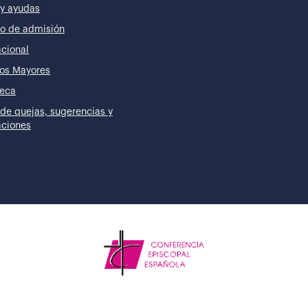
y ayudas
o de admisión
acional
os Mayores
teca
de quejas, sugerencias y
taciones