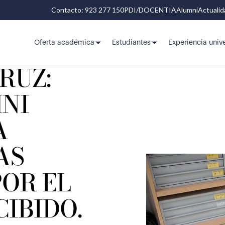
Contacto: 923 277 150
PDI/DOCENTIA
Alumni
Actuali
Oferta académica
Estudiantes
Experiencia unive
RUZ:
MNI
A
AS
OR EL
IBIDO.