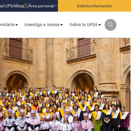
dad UPSA
Blog
Área personal
Solicita información
rsitaria
Investiga e innova
Sobre la UPSA