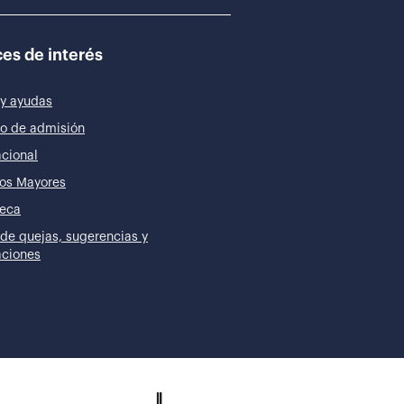
es de interés
y ayudas
o de admisión
acional
os Mayores
teca
de quejas, sugerencias y
taciones