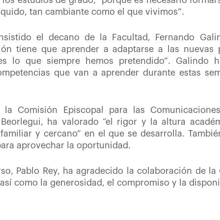
 los estudios de grado, “porque es necesario formar
íquido, tan cambiante como el que vivimos”.
sistido el decano de la Facultad, Fernando Gali
ión tiene que aprender a adaptarse a las nuevas 
 es lo que siempre hemos pretendido”. Galindo
ompetencias que van a aprender durante estas se
de la Comisión Episcopal para las Comunicaciones
 Beorlegui, ha valorado “el rigor y la altura acadé
familiar y cercano” en el que se desarrolla. Tambié
ara aprovechar la oportunidad.
urso, Pablo Rey, ha agradecido la colaboración de la
sí como la generosidad, el compromiso y la disponib