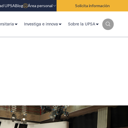
dad UPSA
Blog
Área personal
Solicita información
rsitaria
Investiga e innova
Sobre la UPSA