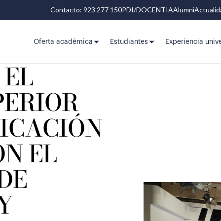
Contacto: 923 277 150
PDI/DOCENTIA
Alumni
Actuali
Oferta académica
Estudiantes
Experiencia unive
 EL
PERIOR
ICACIÓN
ON EL
DE
Y