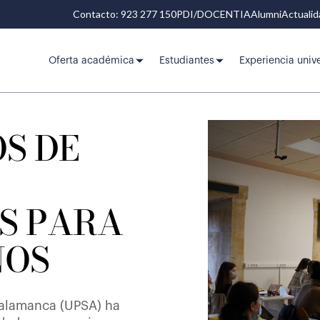
Contacto: 923 277 150
PDI/DOCENTIA
Alumni
Actuali
Oferta académica
Estudiantes
Experiencia unive
S DE
S PARA
NOS
 Salamanca (UPSA) ha