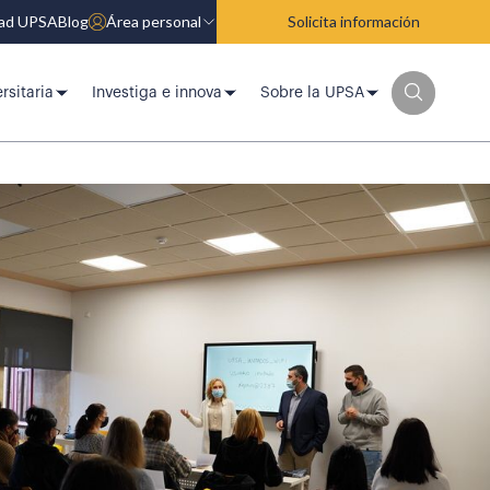
dad UPSA
Blog
Área personal
Solicita información
rsitaria
Investiga e innova
Sobre la UPSA