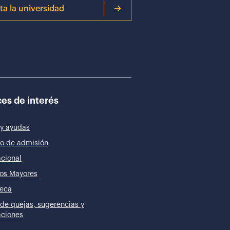
ita la universidad
es de interés
y ayudas
o de admisión
acional
os Mayores
teca
de quejas, sugerencias y
taciones