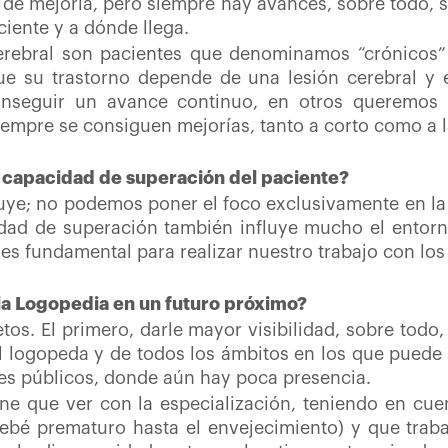
o de mejoría, pero siempre hay avances, sobre todo,
ciente y a dónde llega.
cerebral son pacientes que denominamos “crónicos”
e su trastorno depende de una lesión cerebral y e
onseguir un avance continuo, en otros queremos
 siempre se consiguen mejorías, tanto a corto como a 
la capacidad de superación del paciente?
uye; no podemos poner el foco exclusivamente en la 
ad de superación también influye mucho el entorno 
es fundamental para realizar nuestro trabajo con los
 la Logopedia en un futuro próximo?
tos. El primero, darle mayor visibilidad, sobre tod
el logopeda y de todos los ámbitos en los que puede t
les públicos, donde aún hay poca presencia.
iene que ver con la especialización, teniendo en cu
l bebé prematuro hasta el envejecimiento) y que tra