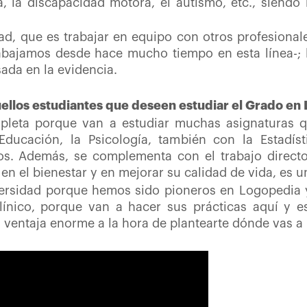
a, la discapacidad motora, el autismo, etc., siendo
dad, que es trabajar en equipo con otros profesiona
abajamos desde hace mucho tiempo en esta línea-; l
sada en la evidencia.
uellos estudiantes que deseen estudiar el Grado en
leta porque van a estudiar muchas asignaturas qu
a Educación, la Psicología, también con la Esta
ios. Además, se complementa con el trabajo direct
s en el bienestar y en mejorar su calidad de vida, es 
ersidad porque hemos sido pioneros en Logopedia y
línico, porque van a hacer sus prácticas aquí y es 
 ventaja enorme a la hora de plantearte dónde vas a r