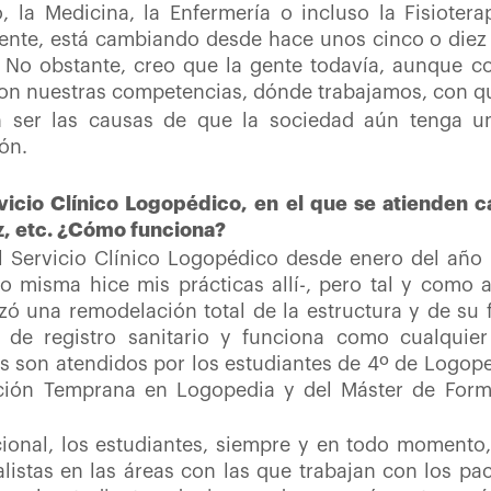
 la Medicina, la Enfermería o incluso la Fisioter
amente, está cambiando desde hace unos cinco o die
. No obstante, creo que la gente todavía, aunque co
son nuestras competencias, dónde trabajamos, con qu
n ser las causas de que la sociedad aún tenga un
ión.
vicio Clínico Logopédico, en el que se atienden c
oz, etc. ¿Cómo funciona?
l Servicio Clínico Logopédico desde enero del año
 misma hice mis prácticas allí-, pero tal y como 
izó una remodelación total de la estructura y de s
de registro sanitario y funciona como cualquier
es son atendidos por los estudiantes de 4º de Logo
nción Temprana en Logopedia y del Máster de For
icional, los estudiantes, siempre y en todo moment
listas en las áreas con las que trabajan con los pa