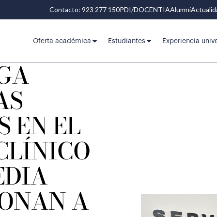
Contacto: 923 277 150
PDI/DOCENTIA
Alumni
Actuali
Oferta académica
Estudiantes
Experiencia unive
GA
AS
 EN EL
CLÍNICO
EDIA
ONAN A