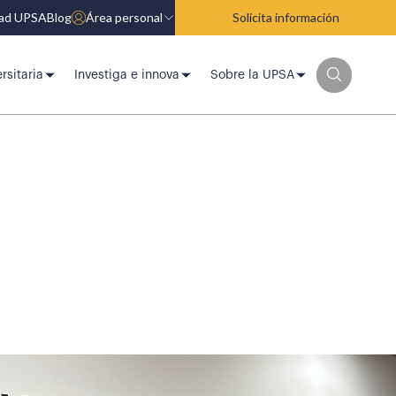
dad UPSA
Blog
Área personal
Solicita información
rsitaria
Investiga e innova
Sobre la UPSA