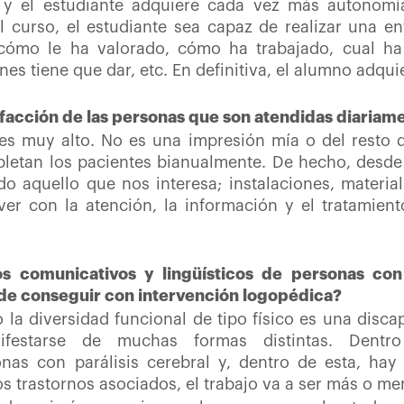
o y el estudiante adquiere cada vez más autonom
curso, el estudiante sea capaz de realizar una ent
 cómo le ha valorado, cómo ha trabajado, cual h
s tiene que dar, etc. En definitiva, el alumno adqui
isfacción de las personas que son atendidas diariam
es muy alto. No es una impresión mía o del resto 
letan los pacientes bianualmente. De hecho, desde
do aquello que nos interesa; instalaciones, materi
ver con la atención, la información y el tratamien
nos comunicativos y lingüísticos de personas c
de conseguir con intervención logopédica?
 la diversidad funcional de tipo físico es una dis
ifestarse de muchas formas distintas. Dentr
as con parálisis cerebral y, dentro de esta, hay 
s trastornos asociados, el trabajo va a ser más o me