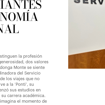
DIANTES
ONOMÍA
NAL
istinguen la profesión
 generosidad, dos valores
adonga Monte se siente
dinadora del Servicio
de los viajes que no
e a la ‘Ponti’, su
nzó sus estudios en
 su carrera académica.
 imagina el momento de