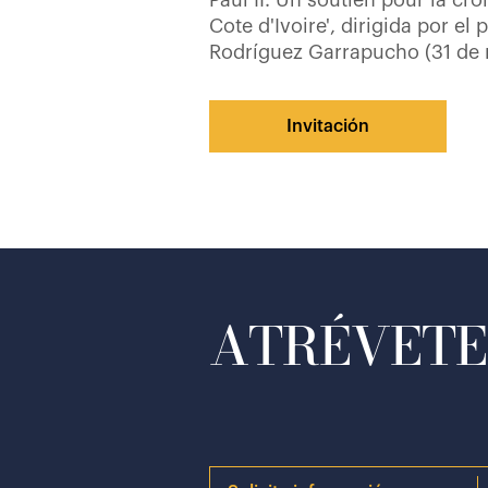
Paul II. Un soutien pour la cro
Cote d'Ivoire', dirigida por el
Rodríguez Garrapucho (31 de
Invitación
ATRÉVETE 