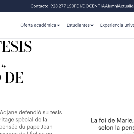
Contacto: 923 277 150
PDI/DOCENTIA
Alumni
Actuali
Oferta académica
Estudiantes
Experiencia unive
ESIS
.
 DE
Adjane defendió su tesis
ritage spècial de la
 pensée du pape Jean