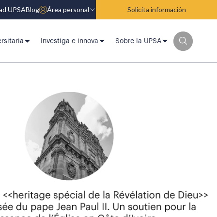
dad UPSA
Blog
Área personal
Solicita información
rsitaria
Investiga e innova
Sobre la UPSA