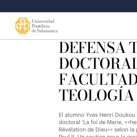
DEFENSA T
DOCTORAL
FACULTAD
TEOLOGÍA
El alumno Yves Henri Doukou 
doctoral 'La foi de Marie, <<he
Révélation de Dieu>> selon la