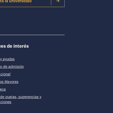
ita la universidad
es de interés
y ayudas
o de admisión
acional
os Mayores
teca
de quejas, sugerencias y
taciones