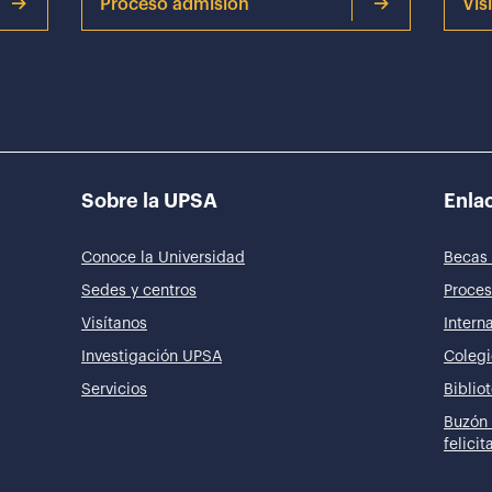
Proceso admisión
Vis
Sobre la UPSA
Enlac
Conoce la Universidad
Becas 
Sedes y centros
Proces
Visítanos
Intern
Investigación UPSA
Colegi
Servicios
Biblio
Buzón 
felici