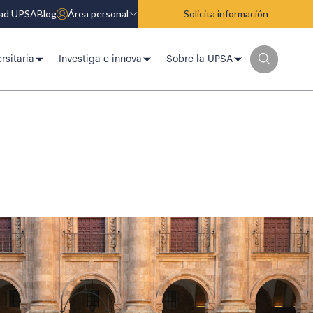
dad UPSA
Blog
Área personal
Solicita información
rsitaria
Investiga e innova
Sobre la UPSA