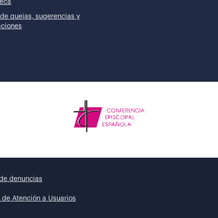
teca
de quejas, sugerencias y
taciones
de denuncias
 de Atención a Usuarios