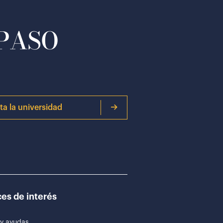
 PASO
ita la universidad
es de interés
y ayudas