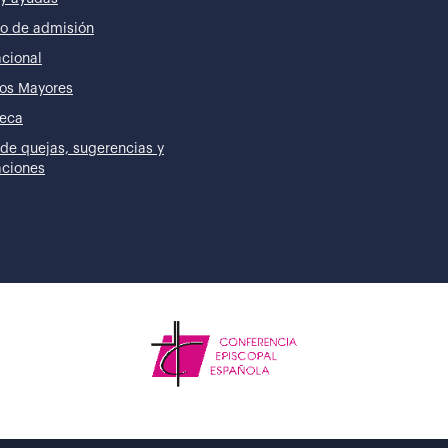
o de admisión
acional
os Mayores
teca
de quejas, sugerencias y
taciones