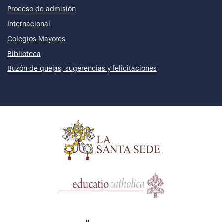
Proceso de admisión
Internacional
Colegios Mayores
Biblioteca
Buzón de quejas, sugerencias y felicitaciones