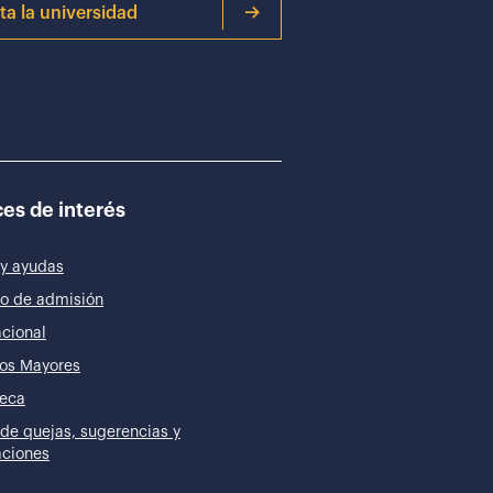
ita la universidad
es de interés
y ayudas
o de admisión
acional
os Mayores
teca
de quejas, sugerencias y
taciones