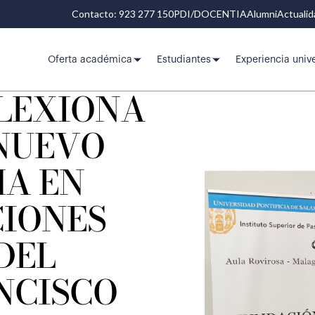
Contacto: 923 277 150
PDI/DOCENTIA
Alumni
Actuali
Oferta académica
Estudiantes
Experiencia unive
FLEXIONA
 NUEVO
A EN
CIONES
DEL
NCISCO