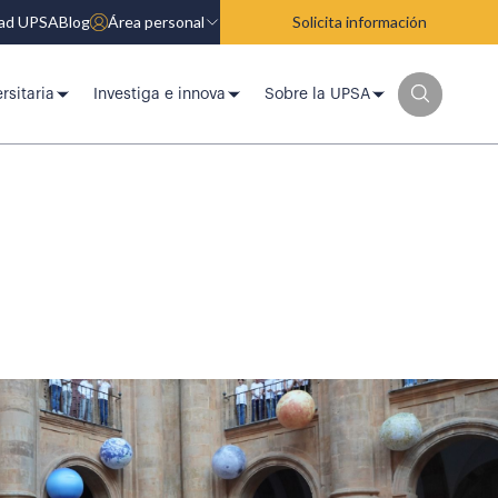
dad UPSA
Blog
Área personal
Solicita información
rsitaria
Investiga e innova
Sobre la UPSA