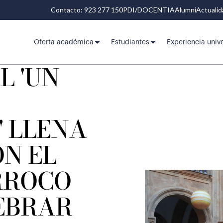
Contacto: 923 277 150
PDI/DOCENTIA
Alumni
Actuali
Oferta académica
Estudiantes
Experiencia unive
L 'UN
' LLENA
N EL
RROCO
EBRAR