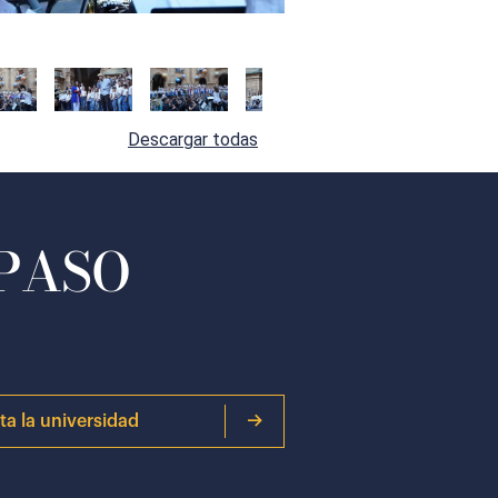
Descargar todas
 PASO
ita la universidad