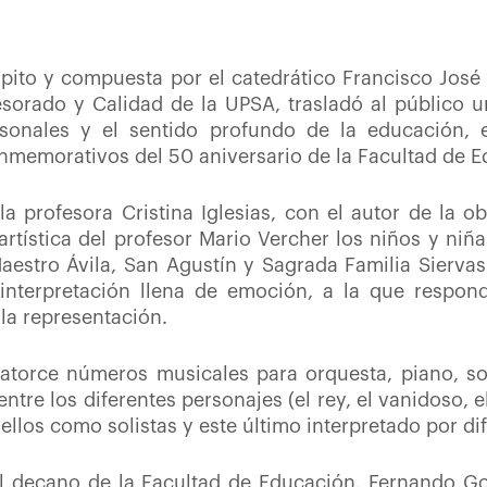
cipito y compuesta por el catedrático Francisco José 
orado y Calidad de la UPSA, trasladó al público un
rsonales y el sentido profundo de la educación, 
nmemorativos del 50 aniversario de la Facultad de E
la profesora Cristina Iglesias, con el autor de la ob
artística del profesor Mario Vercher los niños y niña
estro Ávila, San Agustín y Sagrada Familia Siervas
e interpretación llena de emoción, a la que respo
 la representación.
catorce números musicales para orquesta, piano, sol
tre los diferentes personajes (el rey, el vanidoso, e
s ellos como solistas y este último interpretado por di
el decano de la Facultad de Educación, Fernando Go