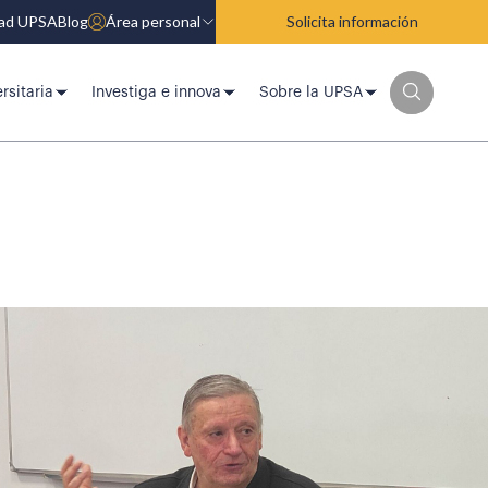
dad UPSA
Blog
Área personal
Solicita información
rsitaria
Investiga e innova
Sobre la UPSA