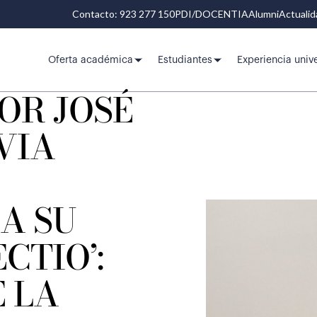
Contacto: 923 277 150
PDI/DOCENTIA
Alumni
Actuali
Oferta académica
Estudiantes
Experiencia unive
OR JOSÉ
VIA
A SU
CTIO’:
E LA