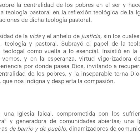
 sobre la centralidad de los pobres en el ser y hace
la teología pastoral en la reflexión teológica de la Ig
caciones de dicha teología pastoral.
idad de la
vida
y el anhelo de
justicia
, sin los cuale
, teología y pastoral. Subrayó el papel de la teo
da teologal como vuelta a lo esencial. Insistió en l
vemos, y en la esperanza, virtud vigorizadora de 
eriencia por donde pasea Dios, invitando a recupera
centralidad de los pobres, y la inseparable terna Di
 que nos indigna y despierta la compasión.
 una Iglesia laical, comprometida con los sufrie
ra” y generadora de comunidades abiertas; una I
uras
de barrio y de pueblo
, dinamizadores de comunid