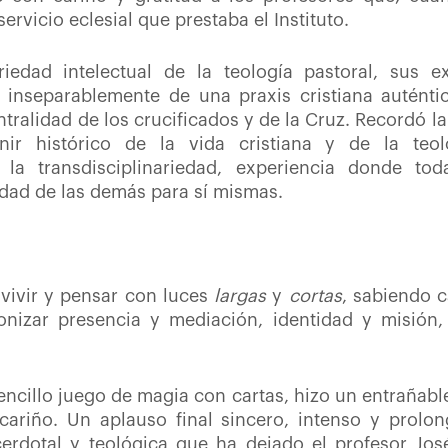
ervicio eclesial que prestaba el Instituto.
eriedad intelectual de la teología pastoral, sus e
nseparablemente de una praxis cristiana auténtica
entralidad de los crucificados y de la Cruz. Recordó 
nir histórico de la vida cristiana y de la teol
ir la transdisciplinariedad, experiencia donde tod
idad de las demás para sí mismas.
r vivir y pensar con luces
largas
y
cortas
, sabiendo 
onizar presencia y mediación, identidad y misión,
cillo juego de magia con cartas, hizo un entrañable 
ariño. Un aplauso final sincero, intenso y prolong
erdotal y teológica que ha dejado el profesor Jos