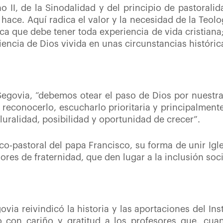
no II, de la Sinodalidad y del principio de pastorali
y hace. Aquí radica el valor y la necesidad de la Teol
ca que debe tener toda experiencia de vida cristiana;
iencia de Dios vivida en unas circunstancias históric
 Segovia, “debemos otear el paso de Dios por nuestras
, reconocerlo, escucharlo prioritaria y principalment
pluralidad, posibilidad y oportunidad de crecer”.
co-pastoral del papa Francisco, su forma de unir Igl
res de fraternidad, que den lugar a la inclusión soci
ovia reivindicó la historia y las aportaciones del Ins
do con cariño y gratitud a los profesores que, cu