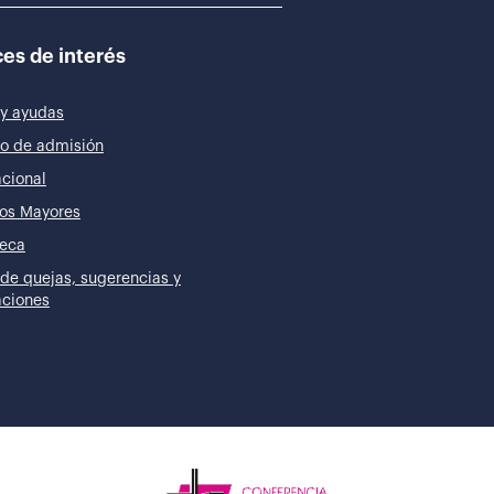
es de interés
y ayudas
o de admisión
acional
os Mayores
teca
de quejas, sugerencias y
taciones