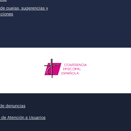
de quejas, sugerencias y
taciones
de denuncias
 de Atención a Usuarios