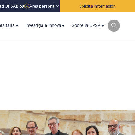
dad UPSA
Blog
Área personal
Solicita información
rsitaria
Investiga e innova
Sobre la UPSA