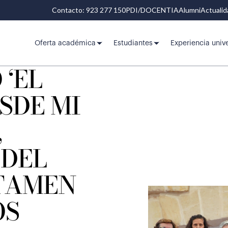
Contacto: 923 277 150
PDI/DOCENTIA
Alumni
Actuali
Oferta académica
Estudiantes
Experiencia unive
 ‘EL
SDE MI
,
DEL
TAMEN
OS