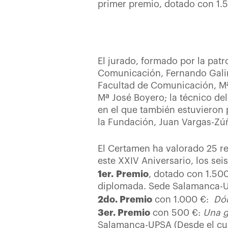
primer premio, dotado con 1.
El jurado, formado por la pat
Comunicación, Fernando Galind
Facultad de Comunicación, Mª
Mª José Boyero; la técnico de
en el que también estuvieron p
la Fundación, Juan Vargas-Zú
El Certamen ha valorado 25 re
este XXIV Aniversario, los se
1er. Premio
, dotado con 1.50
diplomada. Sede Salamanca-U
2do. Premio
con 1.000 €:
Dó
3er. Premio
con 500 €:
Una g
Salamanca-UPSA (Desde el cu