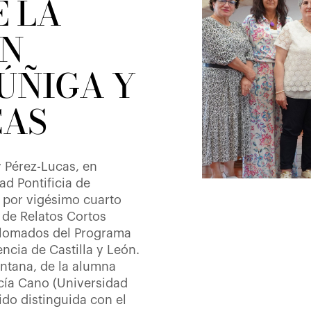
E LA
ÓN
ÚÑIGA Y
CAS
 Pérez-Lucas, en
ad Pontificia de
 por vigésimo cuarto
 de Relatos Cortos
plomados del Programa
encia de Castilla y León.
ntana, de la alumna
cía Cano (Universidad
ido distinguida con el