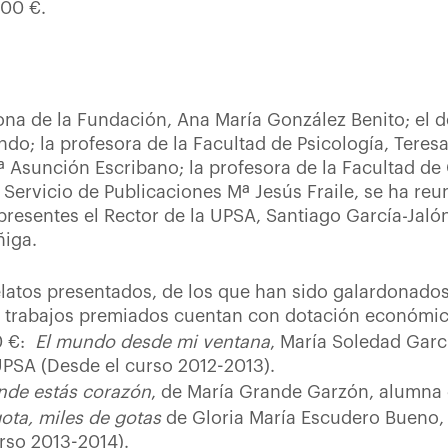
500 €.
rona de la Fundación, Ana María González Benito; el 
o; la profesora de la Facultad de Psicología, Teresa
 Asunción Escribano; la profesora de la Facultad de
l Servicio de Publicaciones Mª Jesús Fraile, se ha re
resentes el Rector de la UPSA, Santiago García-Jalón
ñiga.
latos presentados, de los que han sido galardonados
is trabajos premiados cuentan con dotación económic
0 €:
El mundo desde mi ventana
, María Soledad Gar
PSA (Desde el curso 2012-2013).
nde estás corazón
, de María Grande Garzón, alumna 
ota, miles de gotas
de Gloria María Escudero Bueno,
rso 2013-2014).