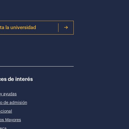
ita la universidad
es de interés
y ayudas
o de admisión
acional
os Mayores
teca