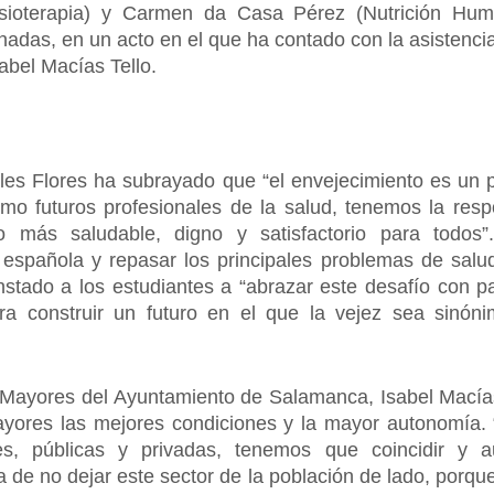
isioterapia) y Carmen da Casa Pérez (Nutrición Hum
nadas, en un acto en el que ha contado con la asistenci
bel Macías Tello.
les Flores ha subrayado que “el envejecimiento es un p
o futuros profesionales de la salud, tenemos la resp
to más saludable, digno y satisfactorio para todos”
 española y repasar los principales problemas de salu
nstado a los estudiantes a “abrazar este desafío con 
ara construir un futuro en el que la vejez sea sinón
 Mayores del Ayuntamiento de Salamanca, Isabel Macías 
yores las mejores condiciones y la mayor autonomía. 
ones, públicas y privadas, tenemos que coincidir y
a de no dejar este sector de la población de lado, por