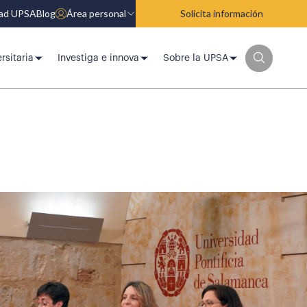
dad UPSA
Blog
Área personal
Solicita información
rsitaria
Investiga e innova
Sobre la UPSA