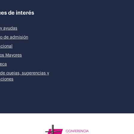
es de interés
y ayudas
o de admisión
acional
os Mayores
teca
de quejas, sugerencias y
taciones