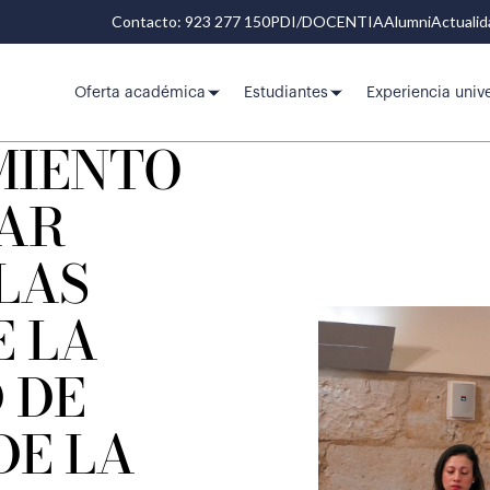
Contacto: 923 277 150
PDI/DOCENTIA
Alumni
Actuali
Oferta académica
Estudiantes
Experiencia unive
MIENTO
TAR
LAS
E LA
 DE
DE LA