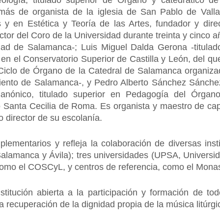
ología, titulado superior de Órgano y catedrático de
más de organista de la iglesia de San Pablo de Valla
 y en Estética y Teoría de las Artes, fundador y dir
tor del Coro de la Universidad durante treinta y cinco a
dad de Salamanca-; Luis Miguel Dalda Gerona -titulad
 en el Conservatorio Superior de Castilla y León, del qu
el Ciclo de Órgano de la Catedral de Salamanca organi
iento de Salamanca-, y Pedro Alberto Sánchez Sánchez
anónico, titulado superior en Pedagogía del Órgan
io Santa Cecilia de Roma. Es organista y maestro de cap
 director de su escolanía.
plementarios y refleja la colaboración de diversas ins
Salamanca y Ávila); tres universidades (UPSA, Univers
 como el COSCyL, y centros de referencia, como el Monast
institución abierta a la participación y formación de t
 recuperación de la dignidad propia de la música litúrgi