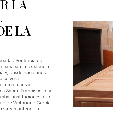
R LA
L
DE LA
ersidad Pontificia de
misma sin la existencia
ia y, desde hace unos
a se verá
el recién creado
ica Sacra. Francisco José
mbas instituciones, es el
pulo de Victoriano García
uzar y mantener la