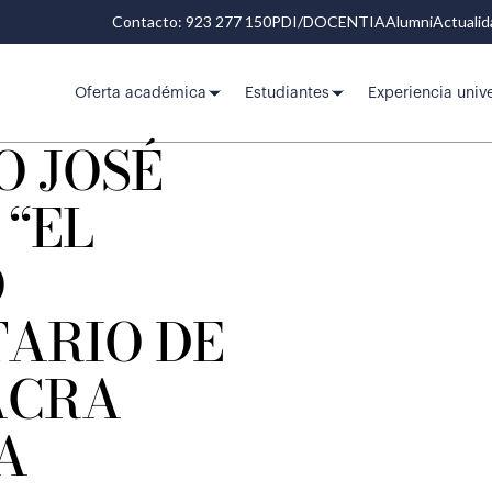
Contacto: 923 277 150
PDI/DOCENTIA
Alumni
Actuali
Oferta académica
Estudiantes
Experiencia unive
O JOSÉ
“EL
O
TARIO DE
ACRA
A