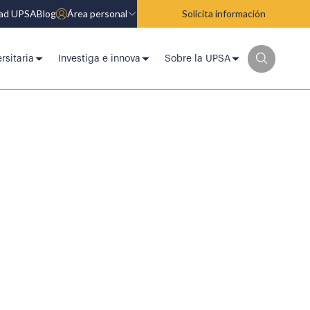
dad UPSA
Blog
Área personal
Solicita información
rsitaria
Investiga e innova
Sobre la UPSA