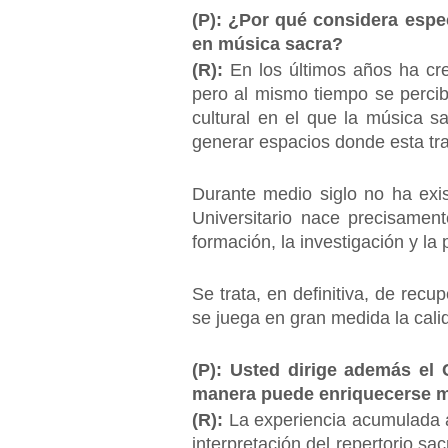
(P): ¿Por qué considera espe
en música sacra?
(R):
En los últimos años ha cre
pero al mismo tiempo se percibe
cultural en el que la música s
generar espacios donde esta trad
Durante medio siglo no ha exis
Universitario nace precisamen
formación, la investigación y la p
Se trata, en definitiva, de recu
se juega en gran medida la calida
(P): Usted dirige además el 
manera puede enriquecerse mut
(R):
La experiencia acumulada a
interpretación del repertorio sac