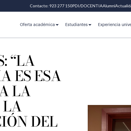
Contacto: 923 277 150
PDI/DOCENTIA
Alumni
Actuali
Oferta académica
Estudiantes
Experiencia unive
: “LA
A ES ESA
A LA
 LA
IÓN DEL