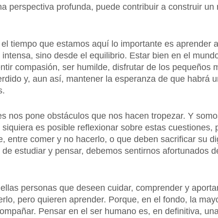
a perspectiva profunda, puede contribuir a construir u
e el tiempo que estamos aquí lo importante es aprender a 
 intensa, sino desde el equilibrio. Estar bien en el mund
entir compasión, ser humilde, disfrutar de los pequeños 
perdido y, aun así, mantener la esperanza de que habrá 
s.
ces nos pone obstáculos que nos hacen tropezar. Y som
siquiera es posible reflexionar sobre estas cuestiones
e, entre comer y no hacerlo, o que deben sacrificar su di
 de estudiar y pensar, debemos sentirnos afortunados d
uellas personas que deseen cuidar, comprender y aporta
lo, pero quieren aprender. Porque, en el fondo, la may
mpañar. Pensar en el ser humano es, en definitiva, una