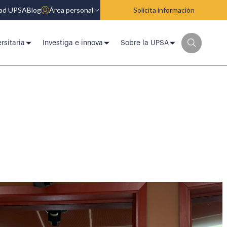
dad UPSA
Blog
Área personal
Solicita información
rsitaria
Investiga e innova
Sobre la UPSA