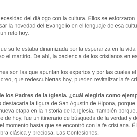
esidad del diálogo con la cultura. Ellos se esforzaron
ar la novedad del Evangelio en el lenguaje de esa cultu
 un reto hoy.
que su fe estaba dinamizada por la esperanza en la vida 
so el martirio. De ahí, la paciencia de los cristianos en
es son las que apuntan los expertos y por las cuales el 
reo, que redescubiertas hoy, pueden revitalizar la fe cri
e los Padres de la Iglesia, ¿cuál elegiría como ejem
ero destacaría la figura de San Agustín de Hipona, porque e
 nueva etapa en la historia de la Iglesia. También porqu
e de hoy, fue un itinerario de búsqueda de la verdad y de 
s del momento hasta que se encontró con la fe cristiana. 
obra clásica y preciosa, Las Confesiones.