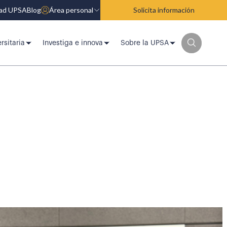
dad UPSA
Blog
Área personal
Solicita información
rsitaria
Investiga e innova
Sobre la UPSA