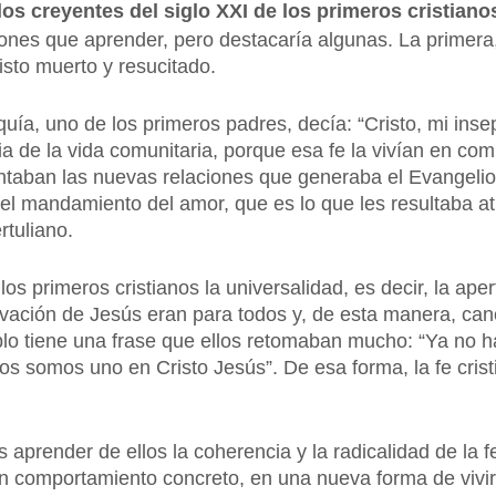
os creyentes del siglo XXI de los primeros cristian
nes que aprender, pero destacaría algunas. La primera, 
isto muerto y resucitado.
ía, uno de los primeros padres, decía: “Cristo, mi insep
a de la vida comunitaria, porque esa fe la vivían en c
taban las nuevas relaciones que generaba el Evangelio 
el mandamiento del amor, que es lo que les resultaba at
tuliano.
os primeros cristianos la universalidad, es decir, la aper
alvación de Jesús eran para todos y, de esta manera, ca
o tiene una frase que ellos retomaban mucho: “Ya no hay 
Todos somos uno en Cristo Jesús”. De esa forma, la fe cr
aprender de ellos la coherencia y la radicalidad de la f
n comportamiento concreto, en una nueva forma de vivir y