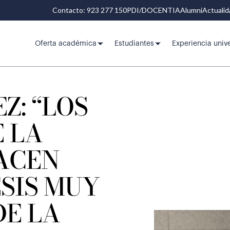
Contacto: 923 277 150
PDI/DOCENTIA
Alumni
Actuali
Oferta académica
Estudiantes
Experiencia unive
Z: “LOS
 LA
HACEN
SIS MUY
DE LA