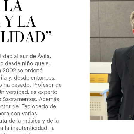
 LA
 Y LA
ALIDAD”
idad al sur de Ávila,
o desde niño que su
En 2002 se ordenó
ila y, desde entonces,
no ha cesado. Profesor de
Universidad, es experto
los Sacramentos. Además
ector del Teologado de
bora con varias
uta de la música y de la
 la inautenticidad, la