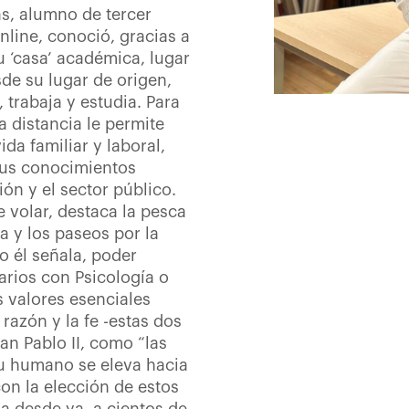
s, alumno de tercer
line, conoció, gracias a
u ‘casa’ académica, lugar
de su lugar de origen,
 trabaja y estudia. Para
a distancia le permite
ida familiar y laboral,
sus conocimientos
ón y el sector público.
 volar, destaca la pesca
ra y los paseos por la
o él señala, poder
arios con Psicología o
 valores esenciales
 razón y la fe -estas dos
an Pablo II, como “las
itu humano se eleva hacia
con la elección de estos