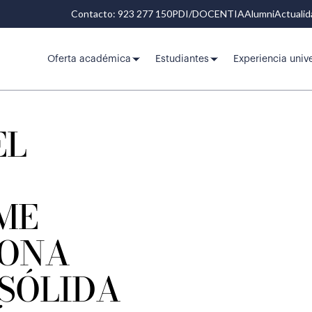
Contacto: 923 277 150
PDI/DOCENTIA
Alumni
Actuali
Oferta académica
Estudiantes
Experiencia unive
EL
ME
IONA
 SÓLIDA