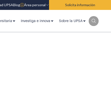
dad UPSA
Blog
Área personal
Solicita información
rsitaria
Investiga e innova
Sobre la UPSA