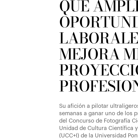
QUE AMPLÍ
OPORTUNI
LABORALE
MEJORA M
PROYECCI
PROFESIO
Su afición a pilotar ultraliger
semanas a ganar uno de los pr
del Concurso de Fotografía Ci
Unidad de Cultura Científica 
(UCC+I) de la Universidad Pon