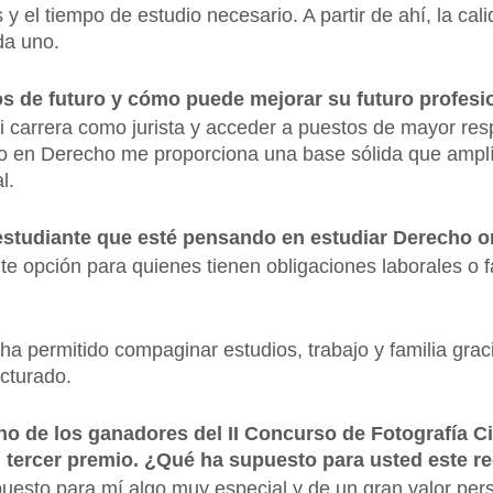
 y el tiempo de estudio necesario. A partir de ahí, la c
da uno.
os de futuro y cómo puede mejorar su futuro profesi
mi carrera como jurista y acceder a puestos de mayor res
do en Derecho me proporciona una base sólida que amplí
l.
 estudiante que esté pensando en estudiar Derecho o
te opción para quienes tienen obligaciones laborales o fa
a permitido compaginar estudios, trabajo y familia graci
ucturado.
no de los ganadores del II Concurso de Fotografía Ci
l tercer premio. ¿Qué ha supuesto para usted este 
uesto para mí algo muy especial y de un gran valor pers