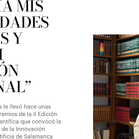
A MIS
DADES
S Y
I
ÓN
NAL”
os le llevó hace unas
emios de la II Edición
entífica que convocó la
y de la Innovación
tificia de Salamanca