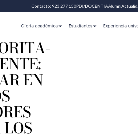
Contacto: 923 277 150
PDI/DOCENTIA
Alumni
Actuali
Oferta académica
Estudiantes
Experiencia unive
ORITA-
ENTE:
AR EN
S
ORES
 LOS