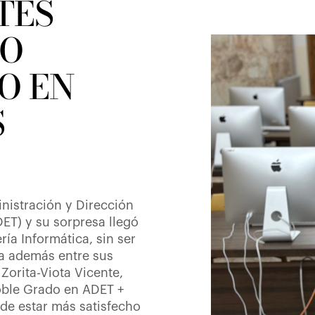
TES
LO
O EN
S
istración y Dirección
ET) y su sorpresa llegó
ía Informática, sin ser
ba además entre sus
 Zorita-Viota Vicente,
oble Grado en ADET +
ede estar más satisfecho