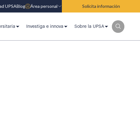
dad UPSA
Blog
Área personal
Solicita información
rsitaria
Investiga e innova
Sobre la UPSA