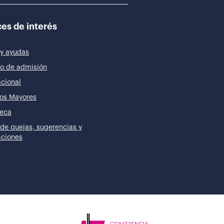
es de interés
y ayudas
o de admisión
acional
os Mayores
teca
de quejas, sugerencias y
taciones