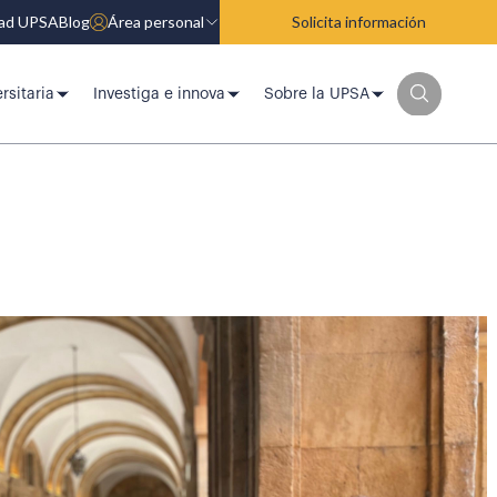
dad UPSA
Blog
Área personal
Solicita información
rsitaria
Investiga e innova
Sobre la UPSA