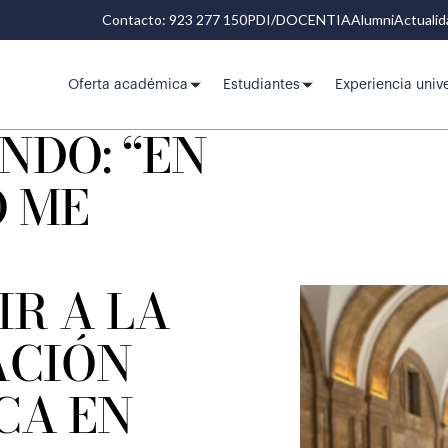
Contacto: 923 277 150
PDI/DOCENTIA
Alumni
Actuali
Oferta académica
Estudiantes
Experiencia unive
NDO: “EN
O ME
R A LA
ACIÓN
CA EN