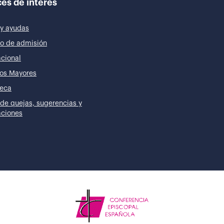
es de interés
y ayudas
o de admisión
acional
os Mayores
teca
de quejas, sugerencias y
taciones