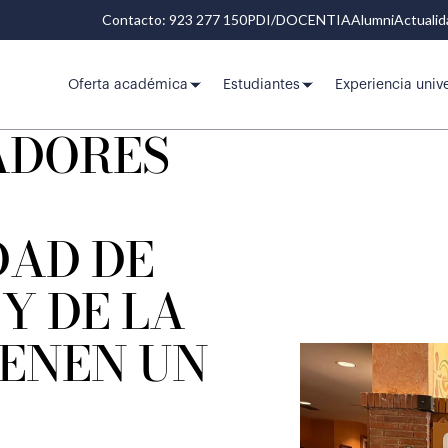
Contacto: 923 277 150
PDI/DOCENTIA
Alumni
Actuali
Oferta académica
Estudiantes
Experiencia unive
ADORES
DAD DE
Y DE LA
IENEN UN