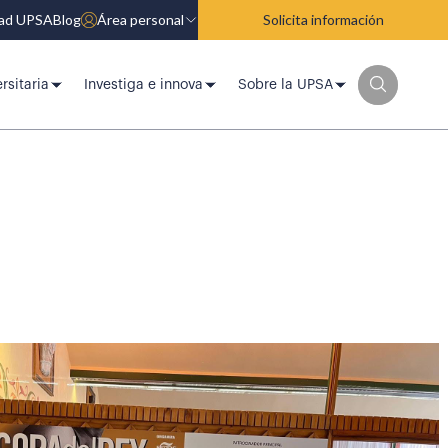
dad UPSA
Blog
Área personal
Solicita información
rsitaria
Investiga e innova
Sobre la UPSA