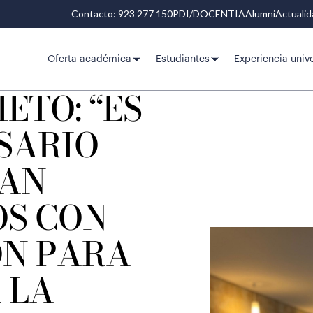
Contacto: 923 277 150
PDI/DOCENTIA
Alumni
Actuali
Oferta académica
Estudiantes
Experiencia unive
ETO: “ES
SARIO
TAN
OS CON
N PARA
 LA