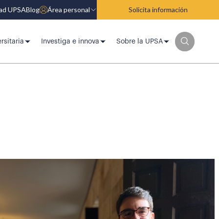
dad UPSA
Blog
Área personal
Solicita información
rsitaria
Investiga e innova
Sobre la UPSA