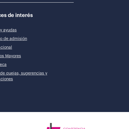
es de interés
y ayudas
o de admisión
acional
os Mayores
teca
de quejas, sugerencias y
taciones