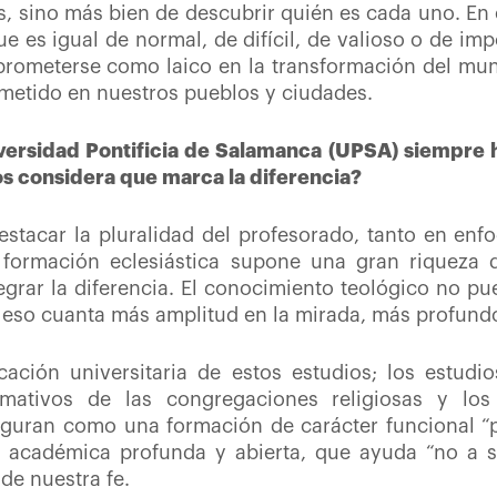
es, sino más bien de descubrir quién es cada uno. En 
e es igual de normal, de difícil, de valioso o de imp
mprometerse como laico en la transformación del mun
etido en nuestros pueblos y ciudades.
iversidad Pontificia de Salamanca (UPSA) siempre 
os considera que marca la diferencia?
stacar la pluralidad del profesorado, tanto en enf
 formación eclesiástica supone una gran riqueza 
grar la diferencia. El conocimiento teológico no p
 eso cuanta más amplitud en la mirada, más profundo 
cación universitaria de estos estudios; los estud
rmativos de las congregaciones religiosas y los
iguran como una formación de carácter funcional “p
académica profunda y abierta, que ayuda “no a se
de nuestra fe.