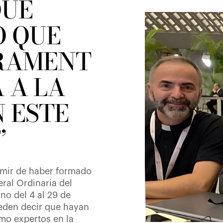
QUE
O QUE
RAMENT
 A LA
N ESTE
”
mir de haber formado
ral Ordinaria del
no del 4 al 29 de
eden decir que hayan
mo expertos en la