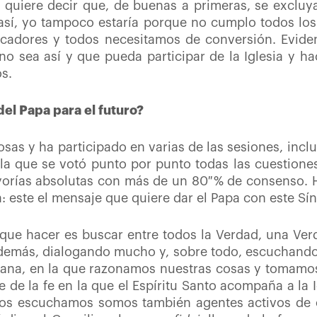
 quiere decir que, de buenas a primeras, se exclu
a así, yo tampoco estaría porque no cumplo todos los
adores y todos necesitamos de conversión. Evident
no sea así y que pueda participar de la Iglesia y h
os.
del Papa para el futuro?
as y ha participado en varias de las sesiones, inclui
la que se votó punto por punto todas las cuestione
yorías absolutas con más de un 80 % de consenso. 
sia: este el mensaje que quiere dar el Papa con este S
 que hacer es buscar entre todos la Verdad, una Ve
 demás, dialogando mucho y, sobre todo, escuchando 
na, en la que razonamos nuestras cosas y tomamos 
 de la fe en la que el Espíritu Santo acompaña a la 
os escuchamos somos también agentes activos de es