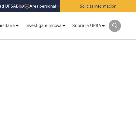
dad UPSA
Blog
Área personal
Solicita información
rsitaria
Investiga e innova
Sobre la UPSA