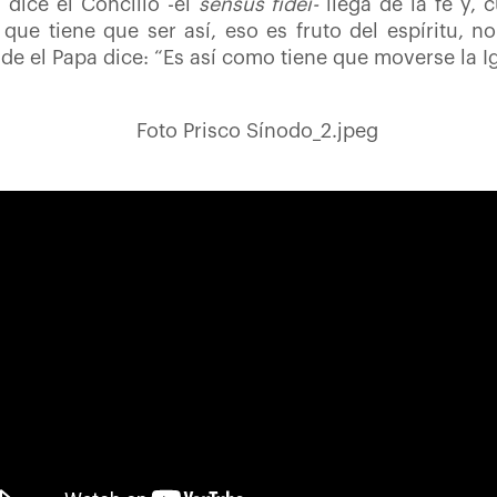
í dice el Concilio -el
sensus fidei-
llega de la fe y
 que tiene que ser así, eso es fruto del espíritu, n
e el Papa dice: “Es así como tiene que moverse la Ig