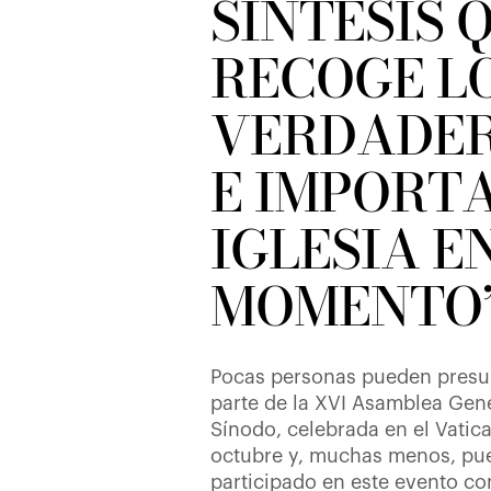
SÍNTESIS 
RECOGE L
VERDADE
E IMPORTA
IGLESIA E
MOMENTO
Pocas personas pueden presu
parte de la XVI Asamblea Gene
Sínodo, celebrada en el Vatica
octubre y, muchas menos, pu
participado en este evento co