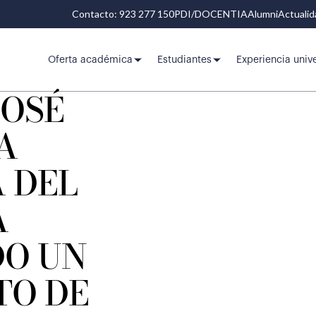
Contacto: 923 277 150
PDI/DOCENTIA
Alumni
Actuali
Oferta académica
Estudiantes
Experiencia unive
JOSÉ
A
 DEL
A
O UN
O DE