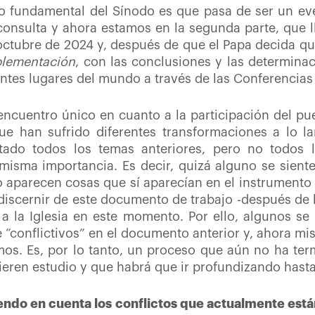
bio fundamental del Sínodo es que pasa de ser un e
 consulta y ahora estamos en la segunda parte, que
ctubre de 2024 y, después de que el Papa decida qu
lementación
, con las conclusiones y las determinac
rentes lugares del mundo a través de las Conferencia
ncuentro único en cuanto a la participación del pu
e han sufrido diferentes transformaciones a lo la
tado todos los temas anteriores, pero no todos 
 misma importancia. Es decir, quizá alguno se sien
 aparecen cosas que sí aparecían en el instrumento 
discernir de este documento de trabajo -después de 
 la Iglesia en este momento. Por ello, algunos se
 “conflictivos” en el documento anterior y, ahora m
mos. Es, por lo tanto, un proceso que aún no ha t
eren estudio y que habrá que ir profundizando hast
iendo en cuenta los conflictos que actualmente est