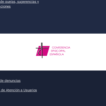
de quejas, sugerencias y
taciones
de denuncias
 de Atención a Usuarios