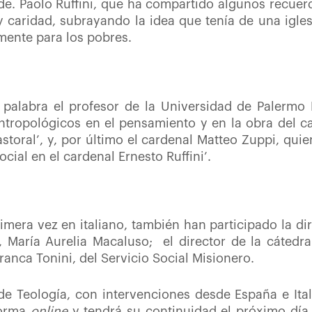
e. Paolo Ruffini, que ha compartido algunos recuerd
 y caridad, subrayando la idea que tenía de una igle
mente para los pobres.
palabra el profesor de la Universidad de Palermo 
tropológicos en el pensamiento y en la obra del car
astoral’, y, por último el cardenal Matteo Zuppi, qui
ocial en el cardenal Ernesto Ruffini’.
rimera vez en italiano, también han participado la di
, María Aurelia Macaluso; el director de la cátedr
anca Tonini, del Servicio Social Misionero.
e Teología, con intervenciones desde España e Ital
forma
online
y tendrá su continuidad el próximo día