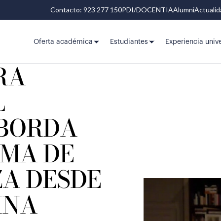
Contacto: 923 277 150
PDI/DOCENTIA
Alumni
Actuali
Oferta académica
Estudiantes
Experiencia unive
RA
L
ABORDA
EMA DE
ZA DESDE
INA