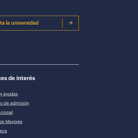
ita la universidad
es de interés
y ayudas
o de admisión
acional
os Mayores
teca