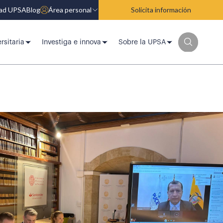
dad UPSA
Blog
Área personal
Solicita información
rsitaria
Investiga e innova
Sobre la UPSA