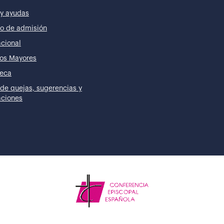
y ayudas
o de admisión
acional
os Mayores
teca
de quejas, sugerencias y
taciones