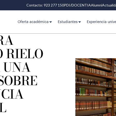
Contacto: 923 277 150
PDI/DOCENTIA
Alumni
Actuali
Oferta académica
Estudiantes
Experiencia unive
RA
 RIELO
 UNA
SOBRE
NCIA
L