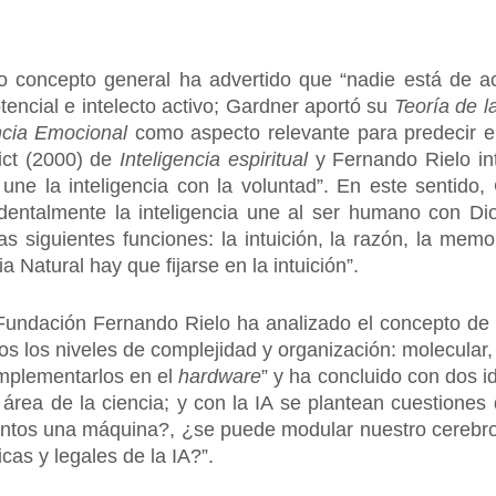
mo concepto general ha advertido que “nadie está de 
otencial e intelecto activo; Gardner aportó su
Teoría de l
ncia Emocional
como aspecto relevante para predecir el
ict (2000) de
Inteligencia espiritual
y Fernando Rielo in
une la inteligencia con la voluntad”. En este sentido
dentalmente la inteligencia une al ser humano con Dio
s siguientes funciones: la intuición, la razón, la memor
cia Natural hay que fijarse en la intuición”.
a Fundación Fernando Rielo ha analizado el concepto d
os los niveles de complejidad y organización: molecular,
mplementarlos en el
hardware
” y ha concluido con dos i
área de la ciencia; y con la IA se plantean cuestiones
entos una máquina?, ¿se puede modular nuestro cerebr
cas y legales de la IA?”.