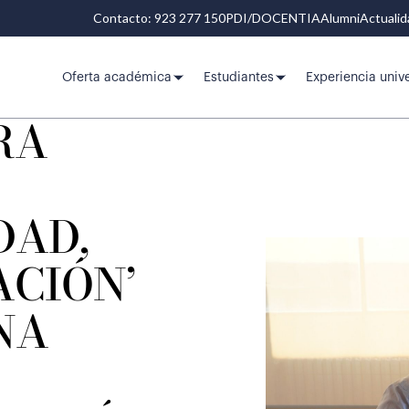
Contacto: 923 277 150
PDI/DOCENTIA
Alumni
Actuali
Oferta académica
Estudiantes
Experiencia unive
RA
DAD,
CIÓN’
NA