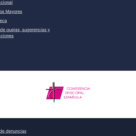
acional
os Mayores
teca
de quejas, sugerencias y
taciones
de denuncias