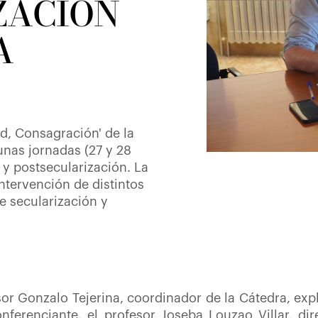
ZACIÓN
A
ad, Consagración' de la
unas jornadas (27 y 28
 y postsecularización. La
intervención de distintos
e secularización y
sor Gonzalo Tejerina, coordinador de la Cátedra, exp
nferenciante, el profesor Joseba Louzao Villar, dir