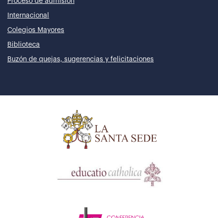
Proceso de admisión
Internacional
Colegios Mayores
Biblioteca
Buzón de quejas, sugerencias y felicitaciones