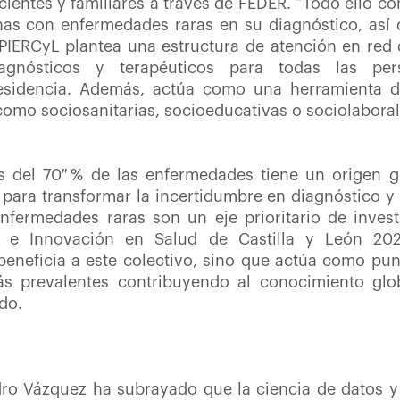
cientes y familiares a través de FEDER. “Todo ello co
onas con enfermedades raras en su diagnóstico, así 
l PIERCyL plantea una estructura de atención en red
agnósticos y terapéuticos para todas las per
esidencia. Además, actúa como una herramienta d
 como sociosanitarias, socioeducativas o sociolaboral
 del 70 % de las enfermedades tiene un origen gen
 para transformar la incertidumbre en diagnóstico y 
fermedades raras son un eje prioritario de invest
ón e Innovación en Salud de Castilla y León 202
eneficia a este colectivo, sino que actúa como pun
ás prevalentes contribuyendo al conocimiento glo
do.
dro Vázquez ha subrayado que la ciencia de datos y