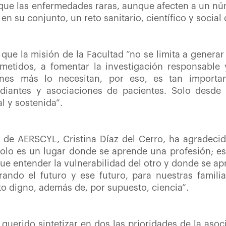
ue las enfermedades raras, aunque afecten a un nú
en su conjunto, un reto sanitario, científico y social
ue la misión de la Facultad “no se limita a generar
etidos, a fomentar la investigación responsable y
enes más lo necesitan, por eso, es tan importa
tudiantes y asociaciones de pacientes. Solo desde
l y sostenida”.
a de AERSCYL, Cristina Díaz del Cerro, ha agradec
olo es un lugar donde se aprende una profesión; e
 que entender la vulnerabilidad del otro y donde se 
ando el futuro y ese futuro, para nuestras famili
to digno, además de, por supuesto, ciencia”.
uerido sintetizar en dos las prioridades de la asoc