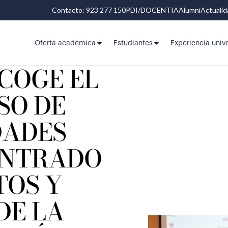
Contacto: 923 277 150
PDI/DOCENTIA
Alumni
Actuali
Oferta académica
Estudiantes
Experiencia unive
COGE EL
SO DE
DADES
ENTRADO
TOS Y
DE LA