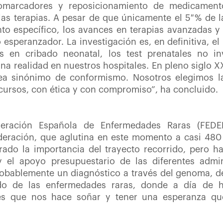
biomarcadores y reposicionamiento de medicament
as terapias. A pesar de que únicamente el 5 % de 
to específico, los avances en terapias avanzadas 
esperanzador. La investigación es, en definitiva, el p
s en cribado neonatal, los test prenatales no i
na realidad en nuestros hospitales. En pleno siglo XX
a sinónimo de conformismo. Nosotros elegimos la
cursos, con ética y con compromiso”, ha concluido.
deración Española de Enfermedades Raras (FEDE
federación, que aglutina en este momento a casi 480
rado la importancia del trayecto recorrido, pero h
 el apoyo presupuestario de las diferentes admin
probablemente un diagnóstico a través del genoma, d
do de las enfermedades raras, donde a día de h
 es que nos hace soñar y tener una esperanza q