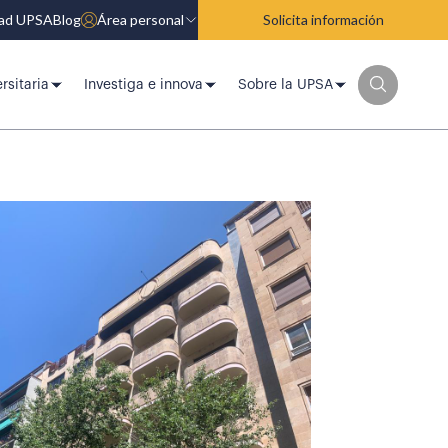
dad UPSA
Blog
Área personal
Solicita información
rsitaria
Investiga e innova
Sobre la UPSA