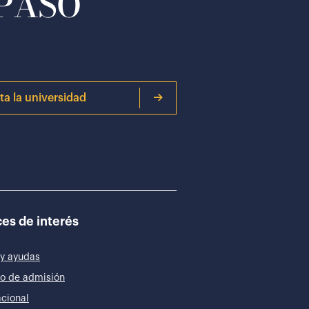
 PASO
ita la universidad
es de interés
y ayudas
o de admisión
acional