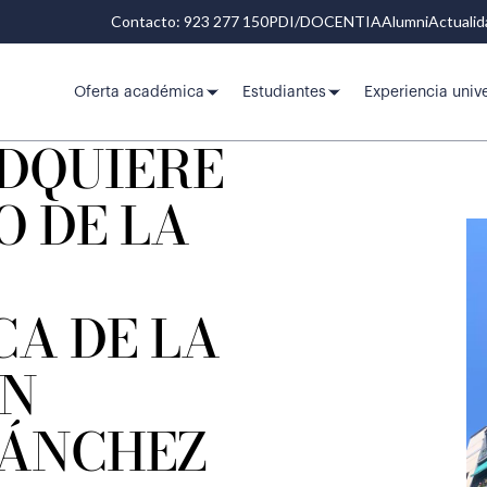
Contacto: 923 277 150
PDI/DOCENTIA
Alumni
Actuali
Oferta académica
Estudiantes
Experiencia unive
ADQUIERE
O DE LA
A DE LA
ÓN
ÁNCHEZ