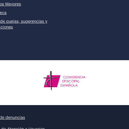
os Mayores
teca
de quejas, sugerencias y
taciones
de denuncias