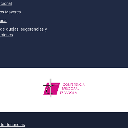
acional
os Mayores
teca
de quejas, sugerencias y
taciones
de denuncias