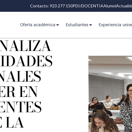
Contacto: 923 277 150
PDI/DOCENTIA
Alumni
Actuali
Oferta académica
Estudiantes
Experiencia unive
ANALIZA
SIDADES
NALES
ER EN
ENTES
 LA