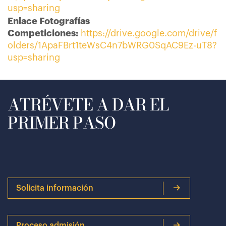
usp=sharing
Enlace Fotografías
Competiciones:
https://drive.google.com/drive/f
olders/1ApaFBrt1teWsC4n7bWRG0SqAC9Ez-uT8?
usp=sharing
ATRÉVETE A DAR EL
PRIMER PASO
Solicita información
Proceso admisión