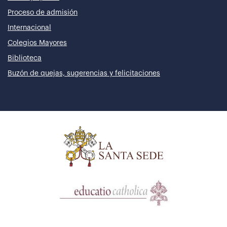
Proceso de admisión
Internacional
Colegios Mayores
Biblioteca
Buzón de quejas, sugerencias y felicitaciones