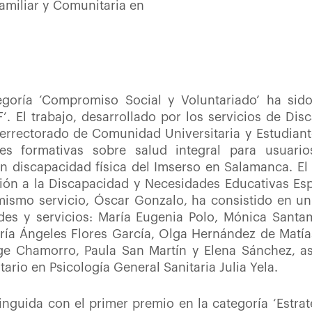
Familiar y Comunitaria en
egoría ‘Compromiso Social y Voluntariado’ ha sid
. El trabajo, desarrollado por los servicios de Dis
cerrectorado de Comunidad Universitaria y Estudiant
 formativas sobre salud integral para usuario
n discapacidad física del Imserso en Salamanca
. E
ión a la Discapacidad y Necesidades Educativas Espe
 mismo servicio, Óscar Gonzalo, ha consistido en u
des y servicios:
María Eugenia Polo, Mónica Santam
ría Ángeles Flores García, Olga Hernández de Matías
e Chamorro, Paula San Martín y Elena Sánchez, as
tario en Psicología General Sanitaria Julia Yela.
inguida con el primer premio en la categoría ‘Estra