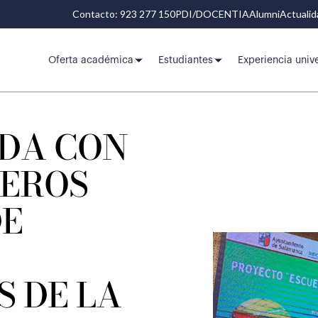
Contacto: 923 277 150
PDI/DOCENTIA
Alumni
Actuali
Oferta académica
Estudiantes
Experiencia unive
IDA CON
MEROS
DE
S DE LA