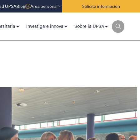
dad UPSA
Blog
Área personal
Solicita información
rsitaria
Investiga e innova
Sobre la UPSA