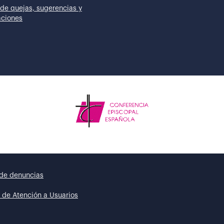
de quejas, sugerencias y
taciones
de denuncias
 de Atención a Usuarios