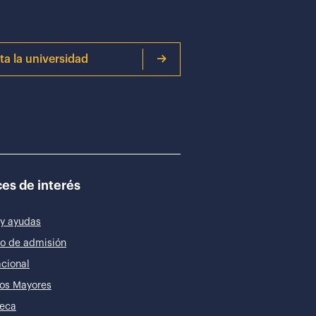
ita la universidad
es de interés
y ayudas
o de admisión
acional
os Mayores
teca