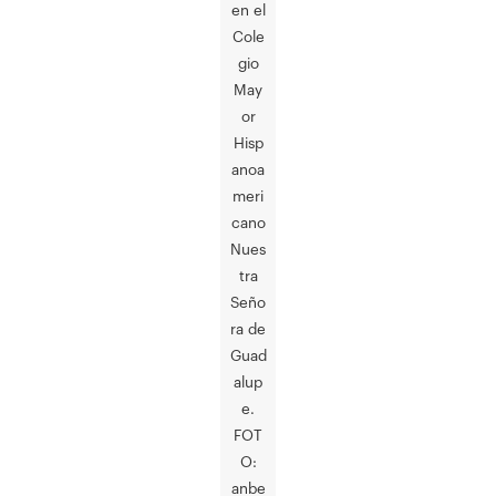
en el
Cole
gio
May
or
Hisp
anoa
meri
cano
Nues
tra
Seño
ra de
Guad
alup
e.
FOT
O:
anbe