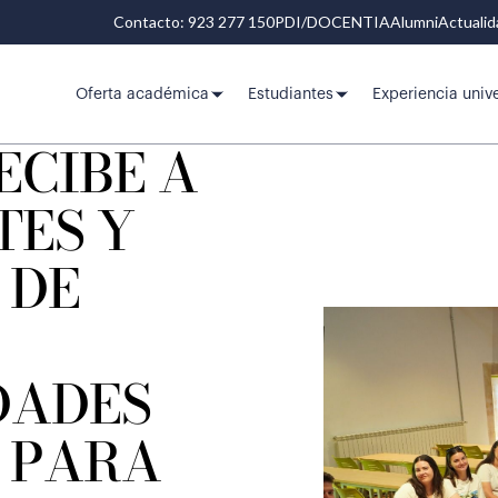
Contacto: 923 277 150
PDI/DOCENTIA
Alumni
Actuali
Oferta académica
Estudiantes
Experiencia unive
ECIBE A
TES Y
 DE
DADES
 PARA