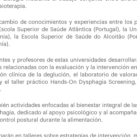
sioterapia.
rcambio de conocimientos y experiencias entre los p
ola Superior de Saúde Atlântica (Portugal), la Univ
enia), la Escola Superior de Saúde do Alcoitão (Po
ía).
ntes y profesores de estas universidades desarrolla
as relacionadas con la evaluación y la intervención en
ión clínica de la deglución, el laboratorio de valor
 y el taller práctico Hands-On Dysphagia Screening
.
én actividades enfocadas al bienestar integral de l
ysphagia, dedicado al apoyo psicológico y al acompaña
control postural durante la alimentación.
parán en talleres sobre estrategias de intervención, 