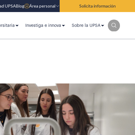
dad UPSA
Blog
Área personal
Solicita información
rsitaria
Investiga e innova
Sobre la UPSA