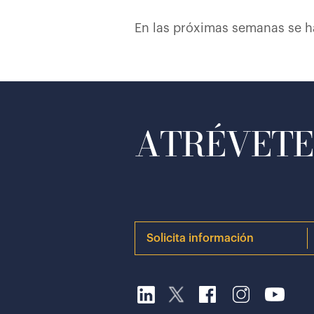
En las próximas semanas se har
ATRÉVETE 
Solicita información