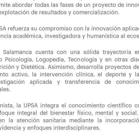
rmite abordar todas las fases de un proyecto de inn
 explotación de resultados y comercialización.
SA refuerza su compromiso con la innovación aplica
encia académica, investigadora y humanística al ecos
e Salamanca cuenta con una sólida trayectoria e
Psicología, Logopedia, Tecnología y en otras disc
rición y Dietética. Asimismo, desarrolla proyectos d
nto activo, la intervención clínica, el deporte y l
stigación aplicada y transferencia de conoci
ales.
sta, la UPSA integra el conocimiento científico c
ue integral del bienestar físico, mental y social.
n la atención sanitaria mediante la incorporació
idencia y enfoques interdisciplinares.