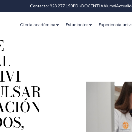
Contacto: 923 277 150
PDI/DOCENTIA
Alumni
Actuali
Oferta académica
Estudiantes
Experiencia unive
E
AL
IVI
ULSAR
ACIÓN
OS,