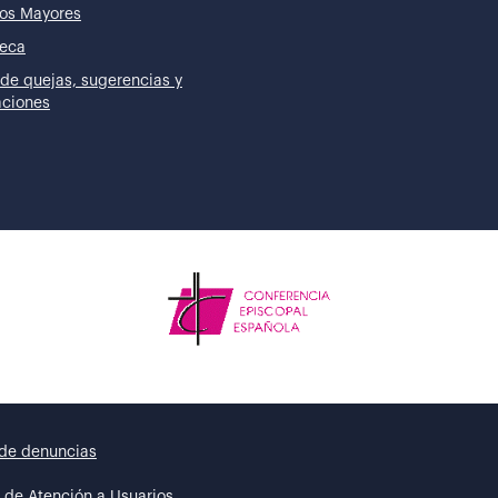
os Mayores
teca
de quejas, sugerencias y
taciones
de denuncias
 de Atención a Usuarios