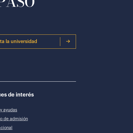
 PASO
ita la universidad
es de interés
y ayudas
o de admisión
acional