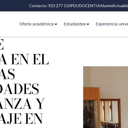
Contacto: 923 277 150
PDI/DOCENTIA
Alumni
Actuali
Oferta académica
Estudiantes
Experiencia unive
E
 EN EL
LAS
DADES
ANZA Y
AJE EN