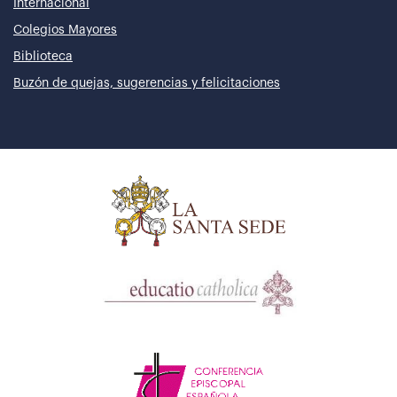
Internacional
Colegios Mayores
Biblioteca
Buzón de quejas, sugerencias y felicitaciones