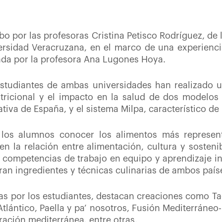
abo por las profesoras Cristina Petisco Rodríguez, de
ersidad Veracruzana, en el marco de una experienci
ada por la profesora Ana Lugones Hoya.
studiantes
de ambas universidades ha
n
realizado u
utricional y el impacto en la salud de dos modelos 
tiva de España, y el sistema Milpa, característico de
 los alumnos
conocer los alimentos más represent
n la relación entre alimentación, cultura y sosteni
e competencias de trabajo en equipo y aprendizaje in
ran ingredientes y técnicas culinarias de ambos país
as por los estudiantes
,
destacan creaciones como Tac
 Atlántico, Paella y pa’ nosotros, Fusión Mediterráne
ración mediterránea, entre otras.