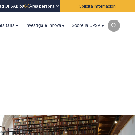
dad UPSA
Blog
Área personal
Solicita información
rsitaria
Investiga e innova
Sobre la UPSA