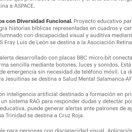
tina a ASPACE.
os con Diversidad Funcional.
Proyecto educativo par
tegra historias bíblicas representadas en cuadros y c
a alumnado con discapacidad visual y auditiva median
S Fray Luis de León se destina a la Asociación Retin
alerta desarrollado con placas BBC micro:bit conect
ma sencilla mediante botones, luces y sonidos. Está 
de emergencia sin necesidad de teléfono móvil. La 
a Jesuitinas se destina a Salud Mental Salamanca-A
 inteligencia artificial destinado a formación en pr
un sistema RAG para responder dudas y detectar pos
ducativa, puede generar alertas ante patrones de ag
a Trinidad se destina a Cruz Roja.
ble para personas con discapacidad visual. Aplicaci