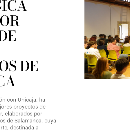
ICA
POR
DE
OS DE
CA
ón con Unicaja, ha
jores proyectos de
or, elaborados por
tos de Salamanca, cuya
rte, destinada a