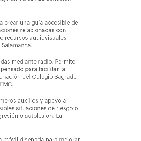
a crear una guía accesible de
anciones relacionadas con
te recursos audiovisuales
a Salamanca.
adas mediante radio. Permite
pensado para facilitar la
donación del Colegio Sagrado
FEMC.
imeros auxilios y apoyo a
ibles situaciones de riesgo o
resión o autolesión. La
ón móvil diseñada para mejorar