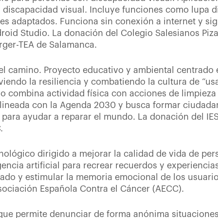
discapacidad visual. Incluye funciones como lupa dig
ales adaptados. Funciona sin conexión a internet y si
roid Studio. La donación del Colegio Salesianos Pizar
rger-TEA de Salamanca.
el camino. Proyecto educativo y ambiental centrado 
endo la resiliencia y combatiendo la cultura de “usar 
o combina actividad física con acciones de limpieza
 alineada con la Agenda 2030 y busca formar ciudada
s para ayudar a reparar el mundo. La donación del I
.
nológico dirigido a mejorar la calidad de vida de pe
ligencia artificial para recrear recuerdos y experienci
dado y estimular la memoria emocional de los usuario
Asociación Española Contra el Cáncer (AECC).
que permite denunciar de forma anónima situaciones