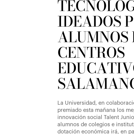
TECNOLÓG
IDEADOS 
ALUMNOS 
CENTROS
EDUCATIV
SALAMAN
La Universidad, en colaboraci
premiado esta mañana los me
innovación social Talent Juni
alumnos de colegios e institu
dotación económica irá, en pa