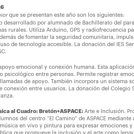
26
ior
que se presentan este año son los siguientes:
o desarrollado por alumnado de Bachillerato del para
s rurales. Utiliza Arduino, GPS y radiofrecuencia pa
Además de fomentar la seguridad comunitaria, impulsa
 uso de tecnología accesible. La donación del IES Sen
MSC.
 apoyo emocional y conexión humana. Esta aplicación
o psicológico entre personas. Permite registrar emoc
llamadas de apoyo. También incorpora un sistema so
 conexión entre usuarios. La donación del Colegio S
ranza.
úsica al Cuadro: Bretón+ASPACE:
Arte e Inclusión. Pr
lumnos del centro “El Camino” de ASPACE mediante a
 música en vivo y pintura para expresar emociones y 
lica que promueve la inclusión y el arte como lengu