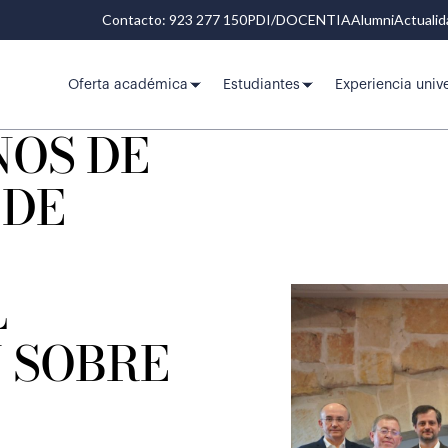
Contacto: 923 277 150
PDI/DOCENTIA
Alumni
Actuali
Oferta académica
Estudiantes
Experiencia unive
NOS DE
 DE
L
 SOBRE