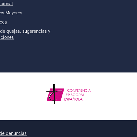
acional
os Mayores
teca
de quejas, sugerencias y
taciones
de denuncias