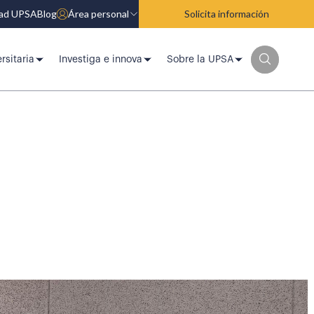
dad UPSA
Blog
Área personal
Solicita información
rsitaria
Investiga e innova
Sobre la UPSA