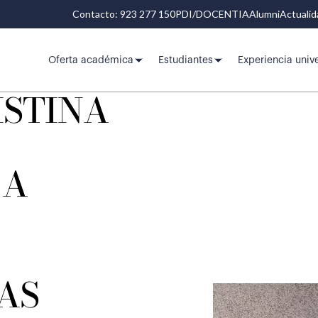
Contacto: 923 277 150
PDI/DOCENTIA
Alumni
Actuali
Oferta académica
Estudiantes
Experiencia unive
ISTINA
 A
AS