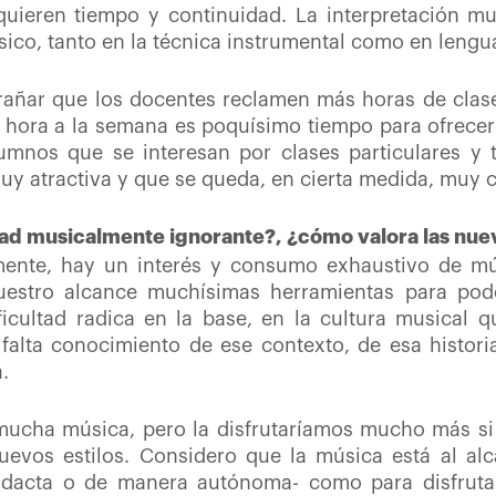
quieren tiempo y continuidad. La interpretación mu
ico, tanto en la técnica instrumental como en lengu
trañar que los docentes reclamen más horas de clas
 hora a la semana es poquísimo tiempo para ofrecer
mnos que se interesan por clases particulares y t
uy atractiva y que se queda, en cierta medida, muy c
dad musicalmente ignorante?, ¿cómo valora las nue
mente, hay un interés y consumo exhaustivo de m
estro alcance muchísimas herramientas para poder
icultad radica en la base, en la cultura musical 
s falta conocimiento de ese contexto, de esa histor
a.
mucha música, pero la disfrutaríamos mucho más s
evos estilos. Considero que la música está al alc
dacta o de manera autónoma- como para disfrutar