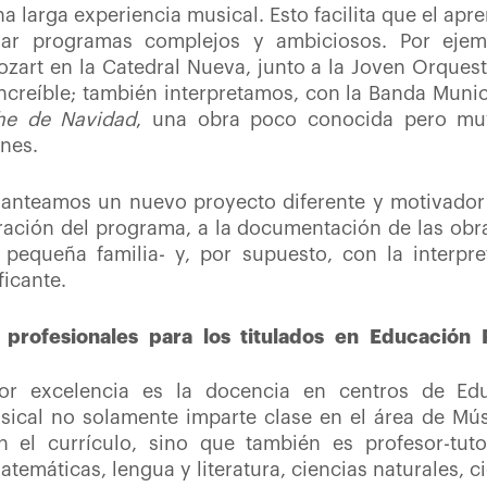
a larga experiencia musical. Esto facilita que el apr
dar programas complejos y ambiciosos. Por ejem
zart en la Catedral Nueva, junto a la Joven Orques
increíble; también interpretamos, con la Banda Mun
he de Navidad
, una obra poco conocida pero muy
nes.
planteamos un nuevo proyecto diferente y motivador
ración del programa, a la documentación de las obra
equeña familia- y, por supuesto, con la interpr
ficante.
as profesionales para los titulados en Educación
por excelencia es la docencia en centros de Edu
sical no solamente imparte clase en el área de Mú
n el currículo, sino que también es profesor-tut
emáticas, lengua y literatura, ciencias naturales, ci