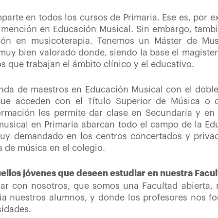
parte en todos los cursos de Primaria. Ese es, por ex
 mención en Educación Musical. Sin embargo, tambi
ión en musicoterapia. Tenemos un Máster de Musi
uy bien valorado donde, siendo la base el magister
 que trabajan el ámbito clínico y el educativo.
nda de maestros en Educación Musical con el doble p
 acceden con el Título Superior de Música o q
ormación les permite dar clase en Secundaria y en B
usical en Primaria abarcan todo el campo de la Edu
muy demandado en los centros concertados y privad
a de
música en el colegio.
uellos jóvenes que deseen estudiar en nuestra Facu
ar con nosotros, que somos una Facultad abierta,
ia nuestros alumnos, y donde los profesores nos 
idades.