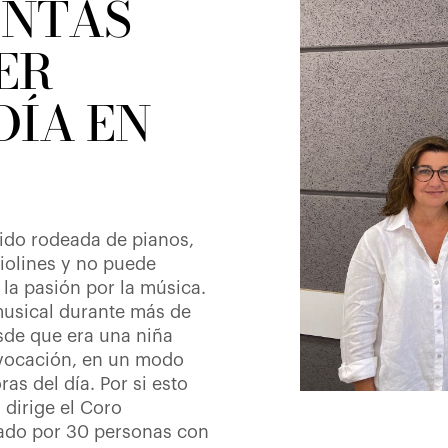
ENTAS
ER
DÍA EN
cido rodeada de pianos,
violines y no puede
 la pasión por la música.
musical durante más de
esde que era una niña
 vocación, en un modo
as del día. Por si esto
 dirige el Coro
ado por 30 personas con