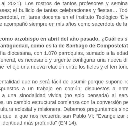
 2021). Los rostros de tantos profesores y seminari
ses; el bullicio de tantas celebraciones y fiestas… To
erdotal, mi tarea docente en el Instituto Teológico ‘D
me acompañó siempre en mis años como sacerdote de la
omo arzobispo en abril del año pasado, ¿Cuál es su
e antigüedad, como es la de Santiago de Compostela
fía diocesana, con 1.070 parroquias, sumado a la edad
neral, es necesario y urgente configurar una nueva distr
 refleje una nueva relación entre los fieles y el territorio
talidad que no será fácil de asumir porque supone 
dispuestos a un trabajo en común; dispuestos a ent
s a una sinodalidad vivida (no solo pensada) al se
nuos, un cambio estructural comienza con la conversión 
cultura eclesial y misionera. Debemos preguntamos sin
 que la que nos recuerda san Pablo VI: “Evangelizar co
u identidad más profunda” (EN 14).