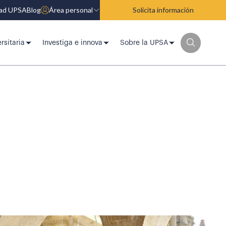
dad UPSA
Blog
Área personal
Solicita información
rsitaria
Investiga e innova
Sobre la UPSA