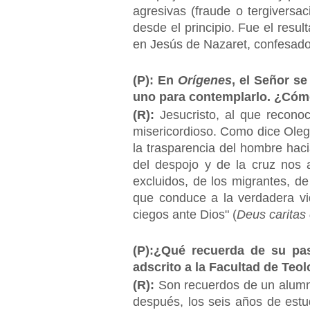
agresivas (fraude o tergiversa
desde el principio. Fue el resul
en Jesús de Nazaret, confesado
(P): En
Orígenes
, el Señor s
uno para contemplarlo. ¿Cómo
(R):
Jesucristo, al que recono
misericordioso. Como dice Olega
la trasparencia del hombre hac
del despojo y de la cruz nos a
excluidos, de los migrantes, d
que conduce a la verdadera vid
ciegos ante Dios" (
Deus caritas 
(P):¿Qué recuerda de su p
adscrito a la Facultad de Teo
(R):
Son recuerdos de un alumn
después, los seis años de estu