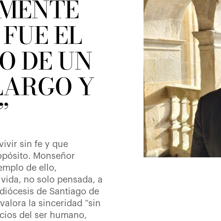
MENTE
FUE EL
O DE UN
LARGO Y
”
vir sin fe y que
ropósito. Monseñor
emplo de ello,
vida, no solo pensada, a
idiócesis de Santiago de
alora la sinceridad “sin
icios del ser humano,