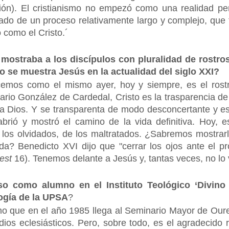
ción). El cristianismo no empezó como una realidad p
tado de un proceso relativamente largo y complejo, que t
 como el Cristo.´
e mostraba a los discípulos con pluralidad de rostr
 se muestra Jesús en la actualidad del siglo XXI?
cemos como el mismo ayer, hoy y siempre, es el rostr
rio González de Cardedal, Cristo es la trasparencia de
ia Dios. Y se transparenta de modo desconcertante y 
brió y mostró el camino de la vida definitiva. Hoy, 
e los olvidados, de los maltratados. ¿Sabremos mostrar
a? Benedicto XVI dijo que "cerrar los ojos ante el p
est
16). Tenemos delante a Jesús y, tantas veces, no lo
aso como alumno en el
Instituto Teológico ‘Divino
logía de la UPSA
?
o que en el año 1985 llega al Seminario Mayor de Oure
dios eclesiásticos. Pero, sobre todo, es el agradecido