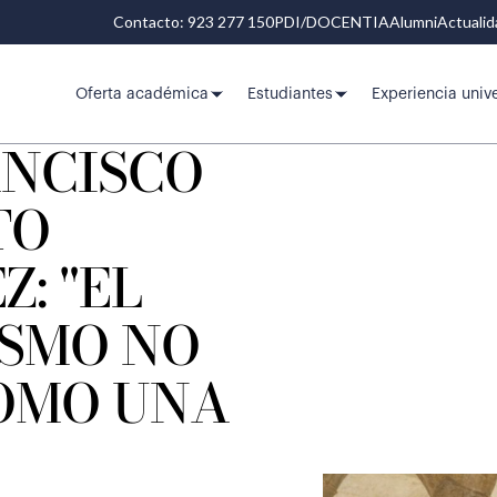
Contacto: 923 277 150
PDI/DOCENTIA
Alumni
Actuali
Oferta académica
Estudiantes
Experiencia unive
ANCISCO
TO
: "EL
ISMO NO
OMO UNA