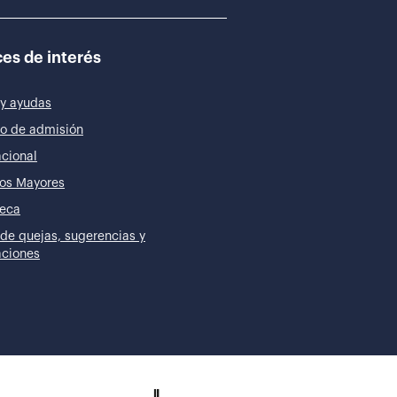
es de interés
y ayudas
o de admisión
acional
os Mayores
teca
de quejas, sugerencias y
taciones