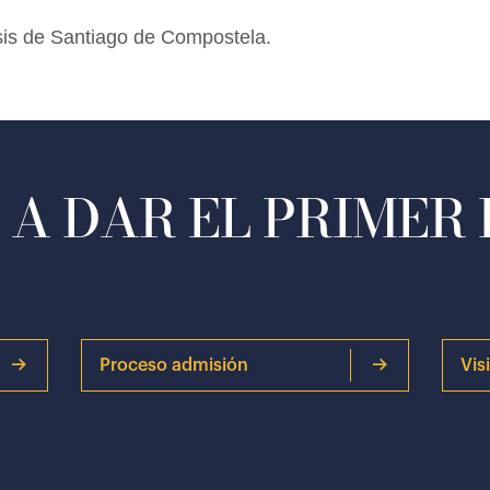
esis de Santiago de Compostela.
A DAR EL PRIMER
Proceso admisión
Vis