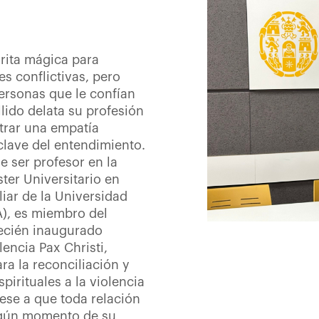
rita mágica para
es conflictivas, pero
ersonas que le confían
lido delata su profesión
trar una empatía
clave del entendimiento.
e ser profesor en la
ster Universitario en
iar de la Universidad
A), es miembro del
ecién inaugurado
lencia Pax Christi,
ra la reconciliación y
spirituales a la violencia
pese a que toda relación
algún momento de su