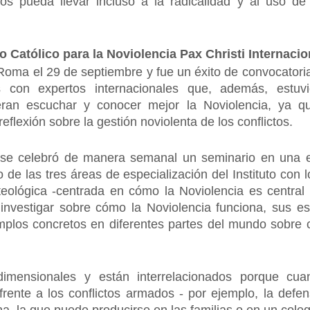
os pueda llevar incluso a la radicalidad y al uso de
uto Católico para la Noviolencia Pax Christi Internaci
 Roma el 29 de septiembre y fue un éxito de convocatori
s con expertos internacionales que, además, estuv
ieran escuchar y conocer mejor la Noviolencia, ya 
flexión sobre la gestión noviolenta de los conflictos.
 se celebró de manera semanal un seminario en una e
de las tres áreas de especialización del Instituto con l
a teológica -centrada en cómo la Noviolencia es centra
nvestigar sobre cómo la Noviolencia funciona, sus est
emplos concretos en diferentes partes del mundo sobre c
dimensionales y están interrelacionados porque cu
frente a los conflictos armados - por ejemplo, la defe