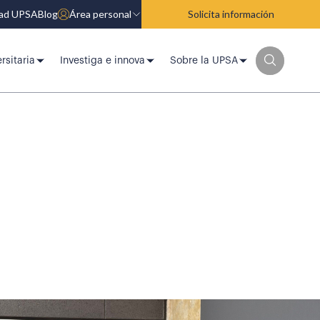
dad UPSA
Blog
Área personal
Solicita información
rsitaria
Investiga e innova
Sobre la UPSA