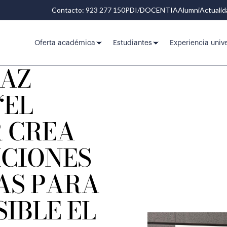
Contacto: 923 277 150
PDI/DOCENTIA
Alumni
Actuali
Oferta académica
Estudiantes
Experiencia unive
PAZ
“EL
 CREA
ICIONES
AS PARA
IBLE EL