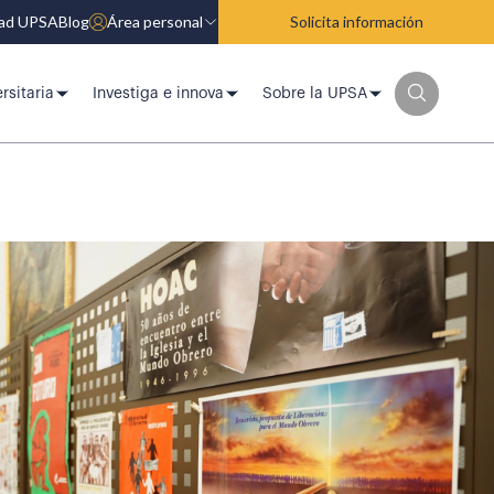
dad UPSA
Blog
Área personal
Solicita información
rsitaria
Investiga e innova
Sobre la UPSA