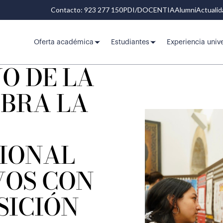
Contacto: 923 277 150
PDI/DOCENTIA
Alumni
Actuali
Oferta académica
Estudiantes
Experiencia unive
O DE LA
EBRA LA
IONAL
VOS CON
SICIÓN