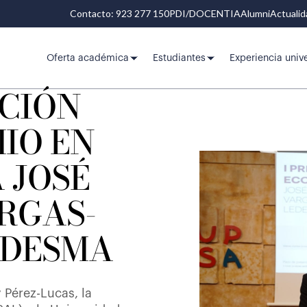
Contacto: 923 277 150
PDI/DOCENTIA
Alumni
Actuali
Oferta académica
Estudiantes
Experiencia unive
CIÓN
MIO EN
 JOSÉ
RGAS-
EDESMA
 Pérez-Lucas, la