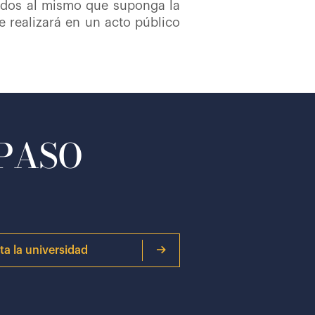
ados al mismo que suponga la
e realizará en un acto público
 PASO
ita la universidad