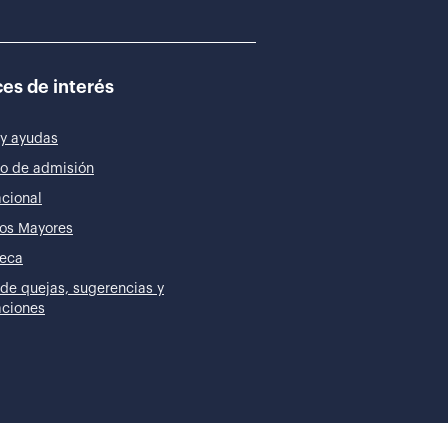
es de interés
y ayudas
o de admisión
acional
os Mayores
teca
de quejas, sugerencias y
taciones