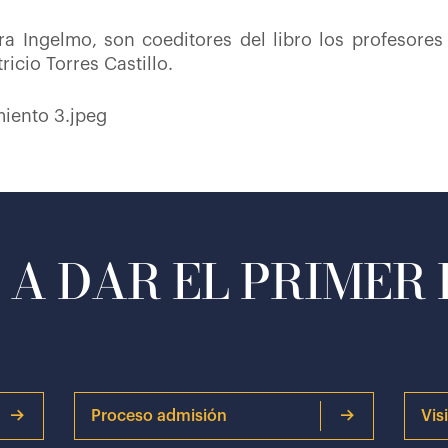
 Ingelmo, son coeditores del libro los profesore
icio Torres Castillo.
A DAR EL PRIMER
Proceso admisión
Vis