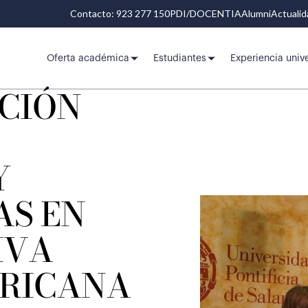
Contacto: 923 277 150
PDI/DOCENTIA
Alumni
Actuali
Oferta académica
Estudiantes
Experiencia unive
CIÓN
Y
AS EN
IVA
RICANA