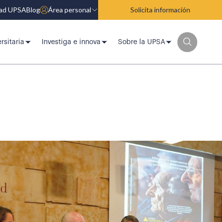
dad UPSA
Blog
Área personal
Solicita información
rsitaria
Investiga e innova
Sobre la UPSA