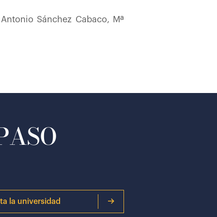
s Antonio Sánchez Cabaco, Mª
 PASO
ita la universidad